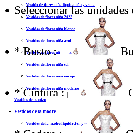
Vestido de flores niña liquidación y venta
Seleccionar las unidades
Vestidos de flores niña 2023
Vestidos de flores niña blanco
Vestidos de flores niña azul
*
Busto :
Bu
Vestidos de flores niña marfil
Vestidos de flores niña tul
Vestidos de flores niña encaje
Vestidos de flores niña moderno
*
Cintura :
Vestidos de bautizo
Vestidos de la madre
Vestidos de la madre liquidación y venta