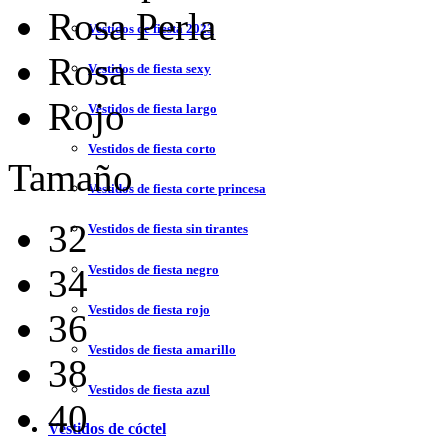
Rosa Perla
Vestidos de fiesta 2023
Rosa
Vestidos de fiesta sexy
Rojo
Vestidos de fiesta largo
Vestidos de fiesta corto
Tamaño
Vestidos de fiesta corte princesa
32
Vestidos de fiesta sin tirantes
Vestidos de fiesta negro
34
Vestidos de fiesta rojo
36
Vestidos de fiesta amarillo
38
Vestidos de fiesta azul
40
Vestidos de cóctel