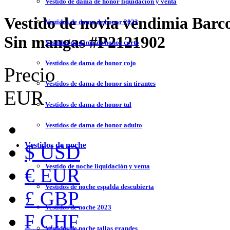
Vestido de dama de honor liquidación y venta
Vestido de novia vendimia Barc
Vestidos de dama de honor 2023
Sin mangas
#P2121902
Vestidos de dama de honor corto
Vestidos de dama de honor rojo
Precio
Vestidos de dama de honor sin tirantes
EUR
Vestidos de dama de honor tul
Vestidos de dama de honor adulto
Vestidos de noche
$ USD
Vestido de noche liquidación y venta
€ EUR
Vestidos de noche espalda descubierta
£ GBP
Vestidos de noche 2023
₣ CHF
Vestidos de noche tallas grandes