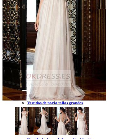
Vestidos de novia 2023
Vestidos de novia sin tirantes
Vestidos de novia encaje
Vestidos de novia corte princesa
Vestidos de novia sencillo
Vestidos de novia corte sirena
Vestidos de novia corto
Vestidos de novia espalda descubierta
Vestidos de novia tallas grandes
Vestidos de novia blanco
Vestidos de dama de honor