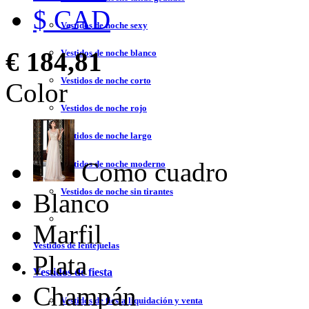
$ CAD
Vestidos de noche sexy
€ 184,81
Vestidos de noche blanco
Vestidos de noche corto
Color
Vestidos de noche rojo
Vestidos de noche largo
Como cuadro
Vestidos de noche moderno
Vestidos de noche sin tirantes
Blanco
Marfil
Vestidos de lentejuelas
Plata
Vestidos de fiesta
Champán
Vestidos de fiesta liquidación y venta