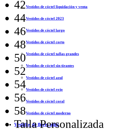
42
Vestidos de cóctel liquidación y venta
44
Vestidos de cóctel 2023
46
Vestidos de cóctel largo
48
Vestidos de cóctel corto
50
Vestidos de cóctel tallas grandes
Vestidos de cóctel sin tirantes
52
Vestidos de cóctel azul
54
Vestidos de cóctel rojo
56
Vestidos de cóctel coral
58
Vestidos de cóctel moderno
Talla Personalizada
Vestidos de flores niña