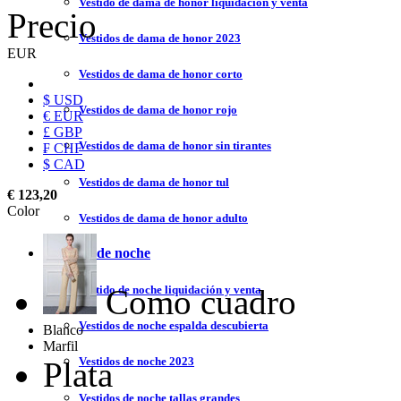
Vestido de dama de honor liquidación y venta
Precio
Vestidos de dama de honor 2023
EUR
Vestidos de dama de honor corto
$ USD
Vestidos de dama de honor rojo
€ EUR
£ GBP
Vestidos de dama de honor sin tirantes
₣ CHF
$ CAD
Vestidos de dama de honor tul
€ 123,20
Color
Vestidos de dama de honor adulto
Vestidos de noche
Como cuadro
Vestido de noche liquidación y venta
Vestidos de noche espalda descubierta
Blanco
Marfil
Vestidos de noche 2023
Plata
Vestidos de noche tallas grandes