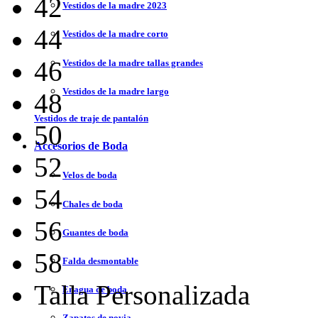
42
Vestidos de la madre 2023
44
Vestidos de la madre corto
46
Vestidos de la madre tallas grandes
Vestidos de la madre largo
48
Vestidos de traje de pantalón
50
Accesorios de Boda
52
Velos de boda
54
Chales de boda
56
Guantes de boda
58
Falda desmontable
Talla Personalizada
Enagua de boda
Zapatos de novia