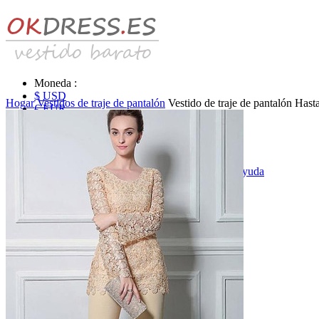
Moneda :
$ USD
Hogar
Vestidos de traje de pantalón
Vestido de traje de pantalón Has
€ EUR
£ GBP
₣ CHF
$ CAD
|
Identificarse & Registrarse
|
Obtener la contraseña
|
Ayuda
Mensaje
Carro (0)
Vestidos de novia
Vestido de novia liquidación y venta
Vestidos de novia vendimia