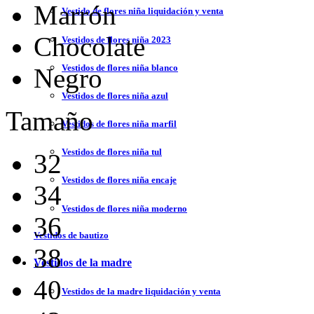
Marrón
Vestido de flores niña liquidación y venta
Chocolate
Vestidos de flores niña 2023
Vestidos de flores niña blanco
Negro
Vestidos de flores niña azul
Tamaño
Vestidos de flores niña marfil
Vestidos de flores niña tul
32
Vestidos de flores niña encaje
34
Vestidos de flores niña moderno
36
Vestidos de bautizo
38
Vestidos de la madre
40
Vestidos de la madre liquidación y venta