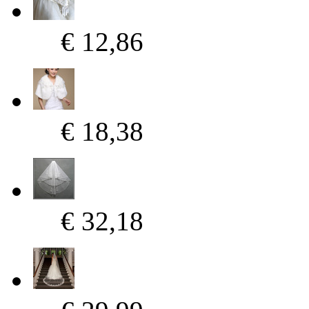
€ 12,86
€ 18,38
€ 32,18