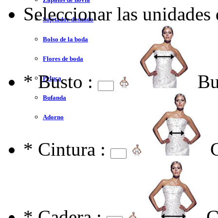
Seleccionar las unidades
Sujetador desnudo
Bolso de la boda
Flores de boda
*
Busto :
Bu
Peluca
Bufanda
Adorno
*
Cintura :
*
Cadera :
C