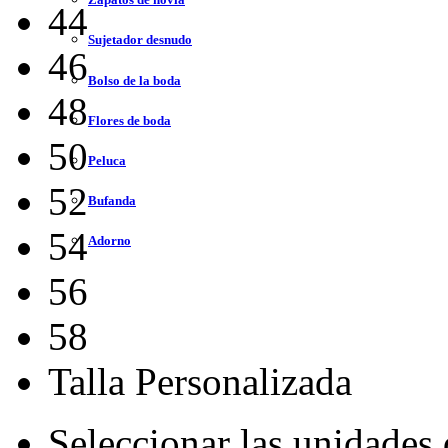
44
Sujetador desnudo
46
Bolso de la boda
48
Flores de boda
50
Peluca
52
Bufanda
54
Adorno
56
58
Talla Personalizada
Seleccionar las unidades