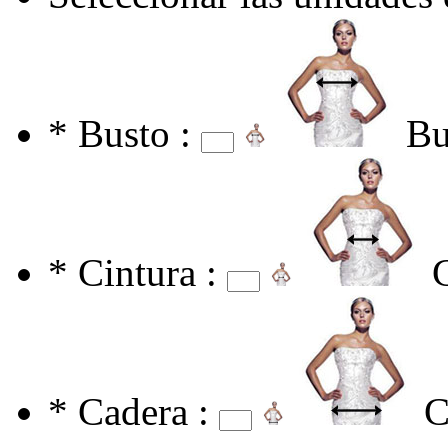
*
Busto :
Bu
*
Cintura :
*
Cadera :
C