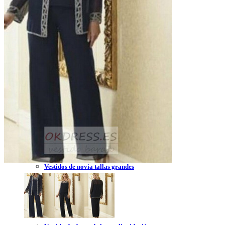
Vestidos de novia 2023
Vestidos de novia sin tirantes
Vestidos de novia encaje
Vestidos de novia corte princesa
Vestidos de novia sencillo
Vestidos de novia corte sirena
Vestidos de novia corto
Vestidos de novia espalda descubierta
Vestidos de novia tallas grandes
Vestidos de novia blanco
Vestidos de dama de honor