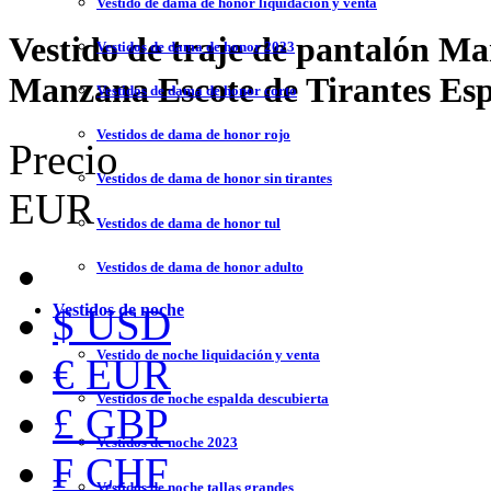
Vestido de dama de honor liquidación y venta
Vestido de traje de pantalón Ma
Vestidos de dama de honor 2023
Manzana Escote de Tirantes Es
Vestidos de dama de honor corto
Vestidos de dama de honor rojo
Precio
Vestidos de dama de honor sin tirantes
EUR
Vestidos de dama de honor tul
Vestidos de dama de honor adulto
Vestidos de noche
$ USD
Vestido de noche liquidación y venta
€ EUR
Vestidos de noche espalda descubierta
£ GBP
Vestidos de noche 2023
₣ CHF
Vestidos de noche tallas grandes