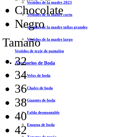
Vestidos de la madre 2023
Chocolate
Vestidos de la madre corto
Negro
Vestidos de la madre tallas grandes
Tamaño
Vestidos de la madre largo
Vestidos de traje de pantalón
32
Accesorios de Boda
34
Velos de boda
36
Chales de boda
38
Guantes de boda
40
Falda desmontable
Enagua de boda
42
Zapatos de novia