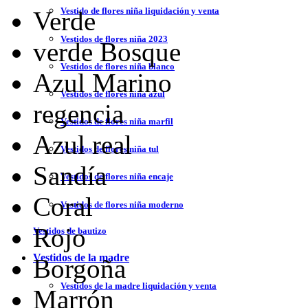
Vestido de flores niña liquidación y venta
Verde
Vestidos de flores niña 2023
verde Bosque
Vestidos de flores niña blanco
Azul Marino
Vestidos de flores niña azul
regencia
Vestidos de flores niña marfil
Azul real
Vestidos de flores niña tul
Sandía
Vestidos de flores niña encaje
Coral
Vestidos de flores niña moderno
Rojo
Vestidos de bautizo
Vestidos de la madre
Borgoña
Vestidos de la madre liquidación y venta
Marrón