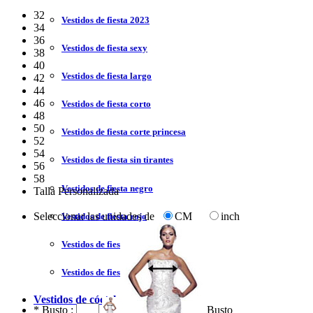
32
Vestidos de fiesta 2023
34
36
Vestidos de fiesta sexy
38
40
Vestidos de fiesta largo
42
44
46
Vestidos de fiesta corto
48
50
Vestidos de fiesta corte princesa
52
54
Vestidos de fiesta sin tirantes
56
58
Vestidos de fiesta negro
Talla Personalizada
Seleccionar las unidades de
CM
inch
Vestidos de fiesta rojo
Vestidos de fiesta amarillo
Vestidos de fiesta azul
Vestidos de cóctel
*
Busto :
Busto