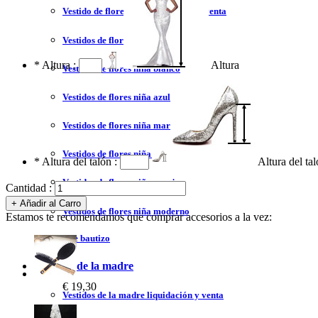
Vestido de flores niña liquidación y venta
Vestidos de flores niña 2023
*
Altura :
Altura
Vestidos de flores niña blanco
Vestidos de flores niña azul
Vestidos de flores niña marfil
Vestidos de flores niña tul
*
Altura del talón :
Altura del ta
Vestidos de flores niña encaje
Cantidad :
Vestidos de flores niña moderno
Estamos te recomendamos que comprar accesorios a la vez:
Vestidos de bautizo
Vestidos de la madre
€ 19,30
Vestidos de la madre liquidación y venta