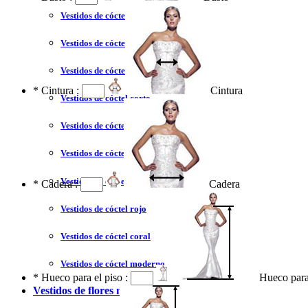
Vestidos de cóctel liquidación y venta
Vestidos de cóctel 2023
Vestidos de cóctel largo
*
Cintura :
Cintura
Vestidos de cóctel corto
Vestidos de cóctel tallas grandes
Vestidos de cóctel sin tirantes
Vestidos de cóctel azul
*
Cadera :
Cadera
Vestidos de cóctel rojo
Vestidos de cóctel coral
Vestidos de cóctel moderno
*
Hueco para el piso :
Hueco para
Vestidos de flores niña