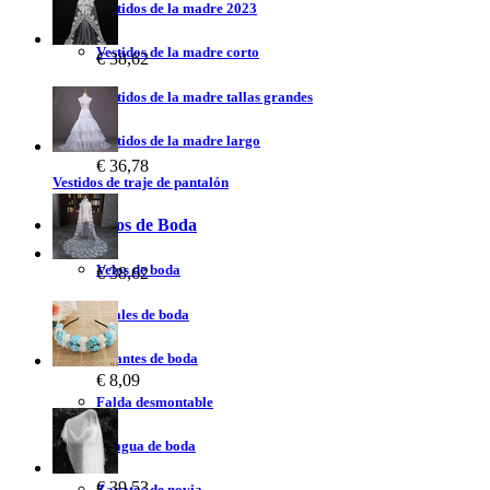
Vestidos de la madre 2023
Vestidos de la madre corto
€ 38,62
Vestidos de la madre tallas grandes
Vestidos de la madre largo
€ 36,78
Vestidos de traje de pantalón
Accesorios de Boda
Velos de boda
€ 38,62
Chales de boda
Guantes de boda
€ 8,09
Falda desmontable
Enagua de boda
€ 39,53
Zapatos de novia