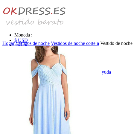
Moneda :
$ USD
Hogar
Vestidos de noche
Vestidos de noche corte-a
Vestido de noche
€ EUR
£ GBP
₣ CHF
$ CAD
|
Identificarse & Registrarse
|
Obtener la contraseña
|
Ayuda
Mensaje
Carro (0)
Vestidos de novia
Vestido de novia liquidación y venta
Vestidos de novia vendimia