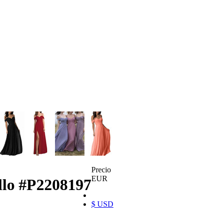
Precio
EUR
llo
#P2208197
$ USD