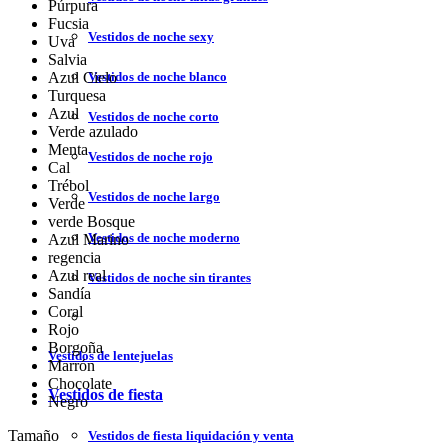
Púrpura
Fucsia
Vestidos de noche sexy
Uva
Salvia
Vestidos de noche blanco
Azul Cielo
Turquesa
Azul
Vestidos de noche corto
Verde azulado
Menta
Vestidos de noche rojo
Cal
Trébol
Vestidos de noche largo
Verde
verde Bosque
Vestidos de noche moderno
Azul Marino
regencia
Azul real
Vestidos de noche sin tirantes
Sandía
Coral
Rojo
Borgoña
Vestidos de lentejuelas
Marrón
Chocolate
Vestidos de fiesta
Negro
Tamaño
Vestidos de fiesta liquidación y venta