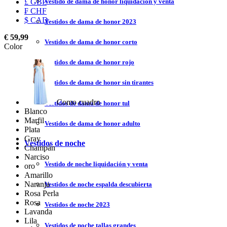
Vestido de dama de honor liquidación y venta
£ GBP
₣ CHF
$ CAD
Vestidos de dama de honor 2023
€ 59,99
Vestidos de dama de honor corto
Color
Vestidos de dama de honor rojo
Vestidos de dama de honor sin tirantes
Como cuadro
Vestidos de dama de honor tul
Blanco
Marfil
Vestidos de dama de honor adulto
Plata
Gray
Vestidos de noche
Champán
Narciso
Vestido de noche liquidación y venta
oro
Amarillo
Naranja
Vestidos de noche espalda descubierta
Rosa Perla
Rosa
Vestidos de noche 2023
Lavanda
Lila
Vestidos de noche tallas grandes