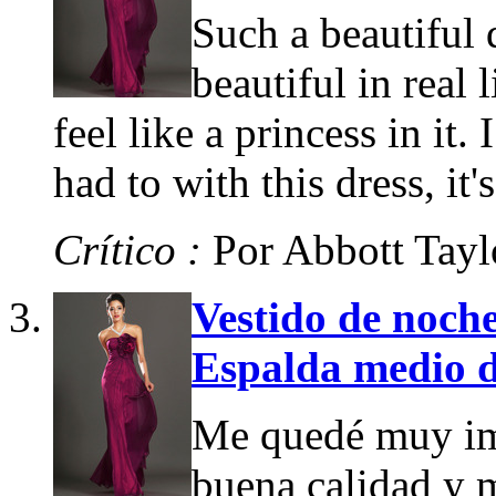
Such a beautiful 
beautiful in real l
feel like a princess in it.
had to with this dress, it
Crítico :
Por Abbott Tayl
Vestido de noche
Espalda medio d
Me quedé muy imp
buena calidad y 