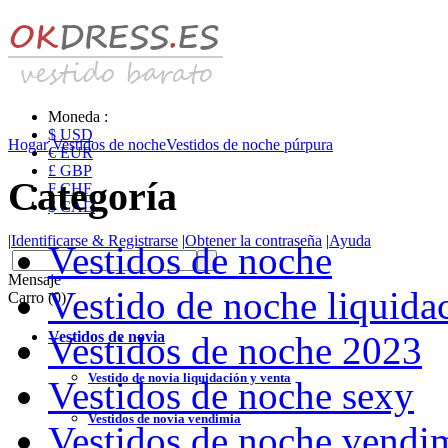
Moneda :
$ USD
Hogar
Vestidos de noche
Vestidos de noche púrpura
€ EUR
£ GBP
Categoría
₣ CHF
$ CAD
|
Identificarse & Registrarse
|
Obtener la contraseña
|
Ayuda
Vestidos de noche
Mensaje
Vestido de noche liquida
Carro (0)
Vestidos de novia
Vestidos de noche 2023
Vestido de novia liquidación y venta
Vestidos de noche sexy
Vestidos de novia vendimia
Vestidos de noche vendi