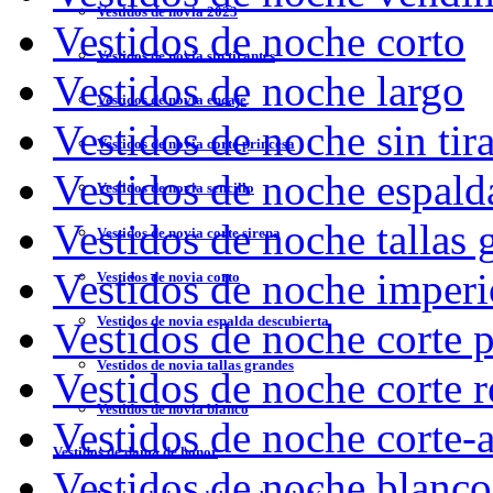
Vestidos de novia 2023
Vestidos de noche corto
Vestidos de novia sin tirantes
Vestidos de noche largo
Vestidos de novia encaje
Vestidos de noche sin tir
Vestidos de novia corte princesa
Vestidos de noche espald
Vestidos de novia sencillo
Vestidos de noche tallas 
Vestidos de novia corte sirena
Vestidos de noche imperi
Vestidos de novia corto
Vestidos de novia espalda descubierta
Vestidos de noche corte p
Vestidos de novia tallas grandes
Vestidos de noche corte r
Vestidos de novia blanco
Vestidos de noche corte-
Vestidos de dama de honor
Vestidos de noche blanco