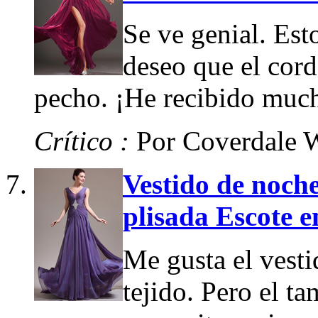
Se ve genial. Est
deseo que el cor
pecho. ¡He recibido much
Crítico :
Por Coverdale 
Vestido de noch
plisada Escote 
Me gusta el vestid
tejido. Pero el t