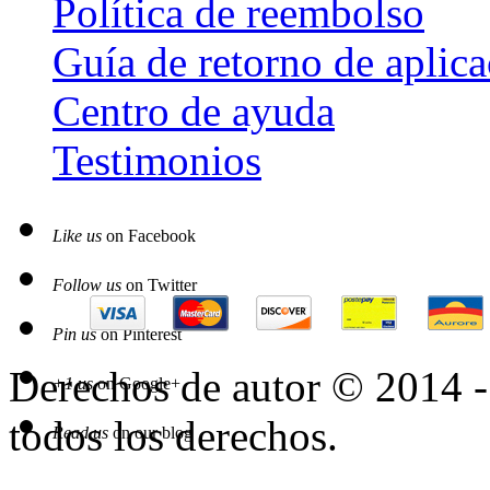
Política de reembolso
Guía de retorno de aplic
Centro de ayuda
Testimonios
Like us
on Facebook
Follow us
on Twitter
Pin us
on Pinterest
Derechos de autor © 2014 
+1 us
on Google+
todos los derechos.
Read us
on our blog