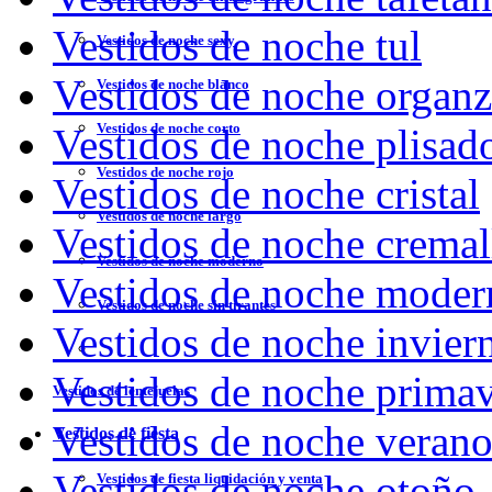
Vestidos de noche tul
Vestidos de noche sexy
Vestidos de noche organ
Vestidos de noche blanco
Vestidos de noche corto
Vestidos de noche plisad
Vestidos de noche rojo
Vestidos de noche cristal
Vestidos de noche largo
Vestidos de noche cremal
Vestidos de noche moderno
Vestidos de noche moder
Vestidos de noche sin tirantes
Vestidos de noche invier
Vestidos de noche prima
Vestidos de lentejuelas
Vestidos de noche veran
Vestidos de fiesta
Vestidos de noche otoño
Vestidos de fiesta liquidación y venta