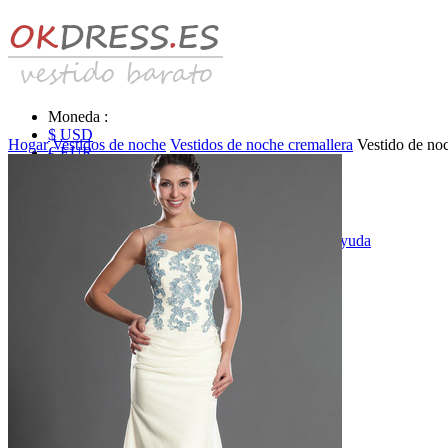
Moneda :
$ USD
Hogar
Vestidos de noche
Vestidos de noche cremallera
Vestido de no
€ EUR
£ GBP
₣ CHF
$ CAD
|
Identificarse & Registrarse
|
Obtener la contraseña
|
Ayuda
Mensaje
Carro (0)
Vestidos de novia
Vestido de novia liquidación y venta
Vestidos de novia vendimia