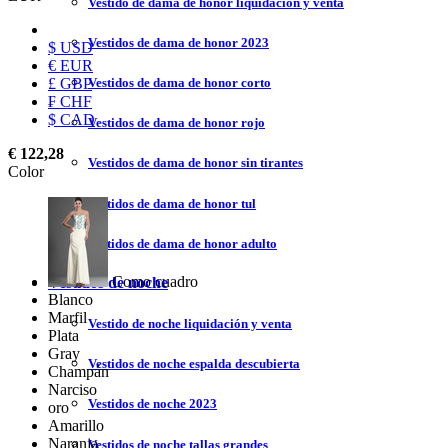
Vestido de dama de honor liquidación y venta
Vestidos de dama de honor 2023
$ USD
€ EUR
£ GBP
Vestidos de dama de honor corto
₣ CHF
$ CAD
Vestidos de dama de honor rojo
€ 122,28
Vestidos de dama de honor sin tirantes
Color
Vestidos de dama de honor tul
Vestidos de dama de honor adulto
Como cuadro
Vestidos de noche
Blanco
Marfil
Vestido de noche liquidación y venta
Plata
Gray
Vestidos de noche espalda descubierta
Champán
Narciso
Vestidos de noche 2023
oro
Amarillo
Naranja
Vestidos de noche tallas grandes