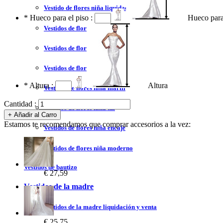
Vestido de flores niña liquidación y venta
*
Hueco para el piso :
Hueco para
Vestidos de flores niña 2023
Vestidos de flores niña blanco
Vestidos de flores niña azul
*
Altura :
Altura
Vestidos de flores niña marfil
Cantidad :
Vestidos de flores niña tul
Estamos te recomendamos que comprar accesorios a la vez:
Vestidos de flores niña encaje
Vestidos de flores niña moderno
Vestidos de bautizo
€ 27,59
Vestidos de la madre
Vestidos de la madre liquidación y venta
€ 25,75