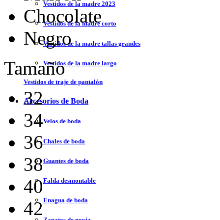
Vestidos de la madre 2023
Chocolate
Vestidos de la madre corto
Negro
Vestidos de la madre tallas grandes
Tamaño
Vestidos de la madre largo
Vestidos de traje de pantalón
32
Accesorios de Boda
34
Velos de boda
36
Chales de boda
38
Guantes de boda
40
Falda desmontable
Enagua de boda
42
Zapatos de novia