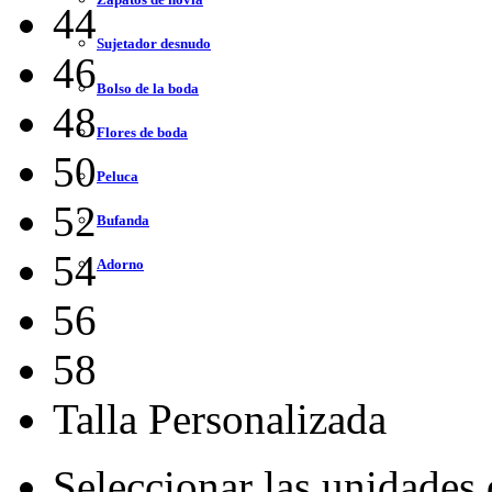
44
Sujetador desnudo
46
Bolso de la boda
48
Flores de boda
50
Peluca
52
Bufanda
54
Adorno
56
58
Talla Personalizada
Seleccionar las unidades