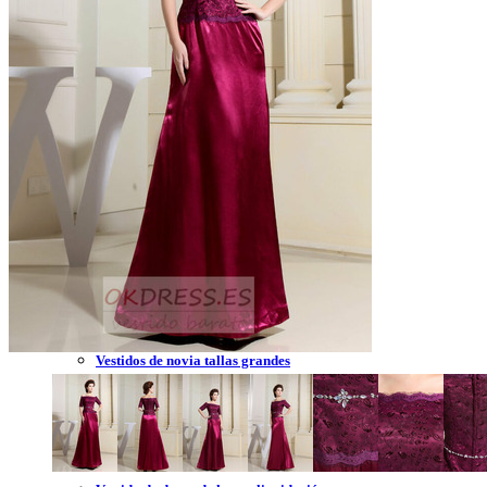
Vestidos de novia 2023
Vestidos de novia sin tirantes
Vestidos de novia encaje
Vestidos de novia corte princesa
Vestidos de novia sencillo
Vestidos de novia corte sirena
Vestidos de novia corto
Vestidos de novia espalda descubierta
Vestidos de novia tallas grandes
Vestidos de novia blanco
Vestidos de dama de honor