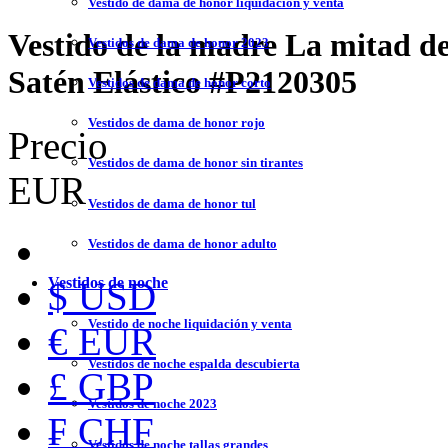
Vestido de dama de honor liquidación y venta
Vestido de la madre La mitad d
Vestidos de dama de honor 2023
Satén Elástico
#P2120305
Vestidos de dama de honor corto
Vestidos de dama de honor rojo
Precio
Vestidos de dama de honor sin tirantes
EUR
Vestidos de dama de honor tul
Vestidos de dama de honor adulto
Vestidos de noche
$ USD
Vestido de noche liquidación y venta
€ EUR
Vestidos de noche espalda descubierta
£ GBP
Vestidos de noche 2023
₣ CHF
Vestidos de noche tallas grandes