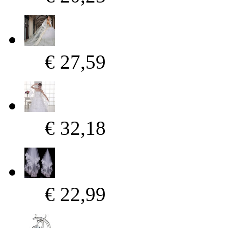
€ 27,59
€ 32,18
€ 22,99