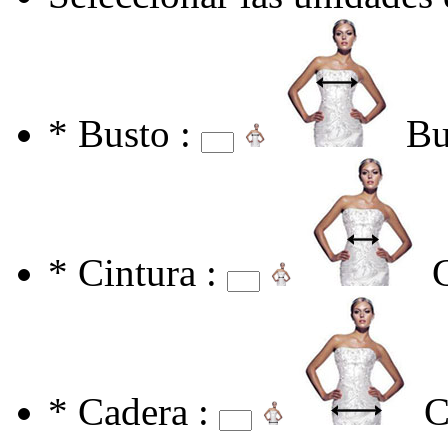
*
Busto :
Bu
*
Cintura :
*
Cadera :
C