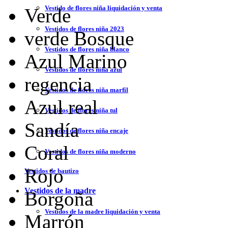
Vestido de flores niña liquidación y venta
Verde
Vestidos de flores niña 2023
verde Bosque
Vestidos de flores niña blanco
Azul Marino
Vestidos de flores niña azul
regencia
Vestidos de flores niña marfil
Azul real
Vestidos de flores niña tul
Sandía
Vestidos de flores niña encaje
Coral
Vestidos de flores niña moderno
Rojo
Vestidos de bautizo
Vestidos de la madre
Borgoña
Vestidos de la madre liquidación y venta
Marrón