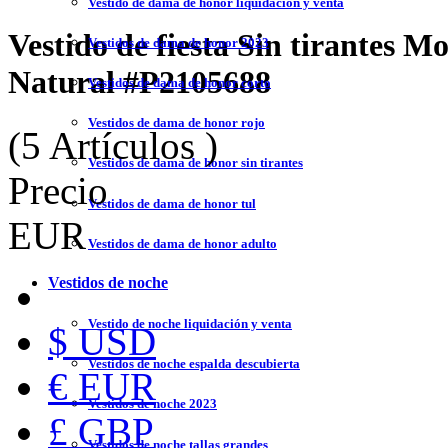
Vestido de dama de honor liquidación y venta
Vestido de fiesta Sin tirantes 
Vestidos de dama de honor 2023
Natural
#P2105688
Vestidos de dama de honor corto
Vestidos de dama de honor rojo
(5 Artículos )
Vestidos de dama de honor sin tirantes
Precio
Vestidos de dama de honor tul
EUR
Vestidos de dama de honor adulto
Vestidos de noche
Vestido de noche liquidación y venta
$ USD
Vestidos de noche espalda descubierta
€ EUR
Vestidos de noche 2023
£ GBP
Vestidos de noche tallas grandes