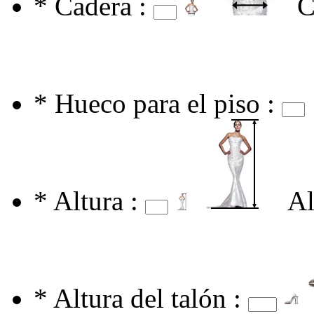
*
Cadera :
C
*
Hueco para el piso :
*
Altura :
Al
*
Altura del talón :