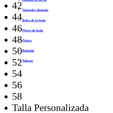
42
Sujetador desnudo
44
Bolso de la boda
46
Flores de boda
48
Peluca
50
Bufanda
52
Adorno
54
56
58
Talla Personalizada