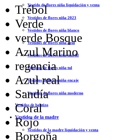
Vestido de flores niña liquidación y venta
Trébol
Vestidos de flores niña 2023
Verde
Vestidos de flores niña blanco
verde Bosque
Vestidos de flores niña azul
Azul Marino
Vestidos de flores niña marfil
regencia
Vestidos de flores niña tul
Azul real
Vestidos de flores niña encaje
Sandía
Vestidos de flores niña moderno
Coral
Vestidos de bautizo
Vestidos de la madre
Rojo
Vestidos de la madre liquidación y venta
Borgoña