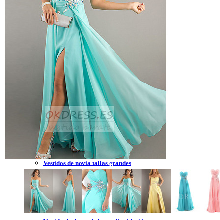
Vestidos de novia 2023
Vestidos de novia sin tirantes
Vestidos de novia encaje
Vestidos de novia corte princesa
Vestidos de novia sencillo
Vestidos de novia corte sirena
Vestidos de novia corto
Vestidos de novia espalda descubierta
Vestidos de novia tallas grandes
Vestidos de novia blanco
Vestidos de dama de honor