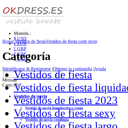
Moneda :
$ USD
Hogar
Vestidos de fiesta
Vestidos de fiesta corte recto
€ EUR
£ GBP
Categoría
₣ CHF
$ CAD
|
Identificarse & Registrarse
|
Obtener la contraseña
|
Ayuda
Vestidos de fiesta
Mensaje
Vestidos de fiesta liquid
Carro (0)
Vestidos de novia
Vestidos de fiesta 2023
Vestido de novia liquidación y venta
Vestidos de fiesta sexy
Vestidos de novia vendimia
Vestidos de fiesta largo