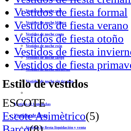
Vestidos de fiesta formal
Vestidos de noche sexy
Vestidos de fiesta verano
Vestidos de noche blanco
Vestidos de noche corto
Vestidos de fiesta otoño
Vestidos de noche rojo
Vestidos de fiesta invier
Vestidos de noche largo
Vestidos de fiesta primav
Vestidos de noche moderno
Estilo de vestidos
Vestidos de noche sin tirantes
ESCOTE
Vestidos de lentejuelas
Escote Asimètrico
(5)
Vestidos de fiesta
Barco
(8)
Vestidos de fiesta liquidación y venta