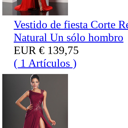
Vestido de fiesta Corte R
Natural Un sólo hombro
EUR
€ 139,75
( 1 Artículos )