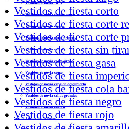
Vestidos de novia 2023
Vestidos de fiesta corto
Vestidos de novia sin tirantes
Vestidos de fiesta corte r
Vestidos de novia encaje
Vestidos de fiesta corte p
Vestidos de novia corte princesa
Vestidos de fiesta sin tira
Vestidos de novia sencillo
Vestidos de fiesta gasa
Vestidos de novia corte sirena
Vestidos de fiesta imperi
Vestidos de novia corto
Vestidos de novia espalda descubierta
Vestidos de fiesta cola ba
Vestidos de novia tallas grandes
Vestidos de fiesta negro
Vestidos de novia blanco
Vestidos de fiesta rojo
Vestidos de dama de honor
Vestidos de fiesta amarill