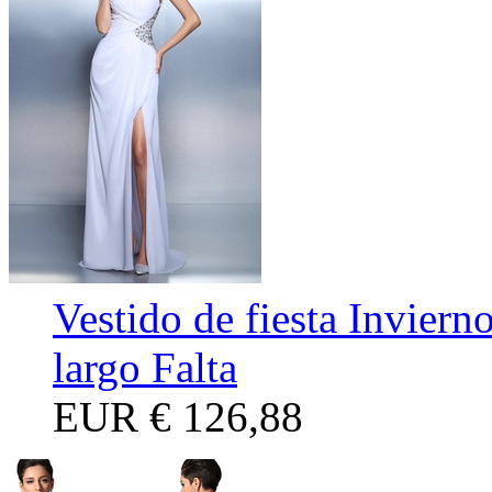
Vestido de fiesta Invier
largo Falta
EUR
€ 126,88