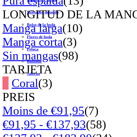
Pura espalda
(13)
LONGITUD DE LA MAN
Sujetador desnudo
Manga larga
(10)
Bolso de la boda
Flores de boda
Manga corta
(3)
Peluca
Sin mangas
(98)
Bufanda
TARJETA
Adorno
Coral
(3)
PREIS
Moins de €91,95
(7)
€91,95 - €137,93
(58)