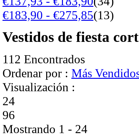
€137,93 - €183,90
(34)
€183,90 - €275,85
(13)
Vestidos de fiesta cor
112 Encontrados
Ordenar por :
Más Vendido
Visualización :
24
96
Mostrando 1 - 24