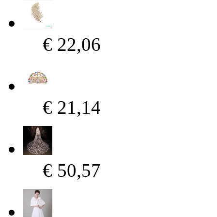
€ 22,06
€ 21,14
€ 50,57