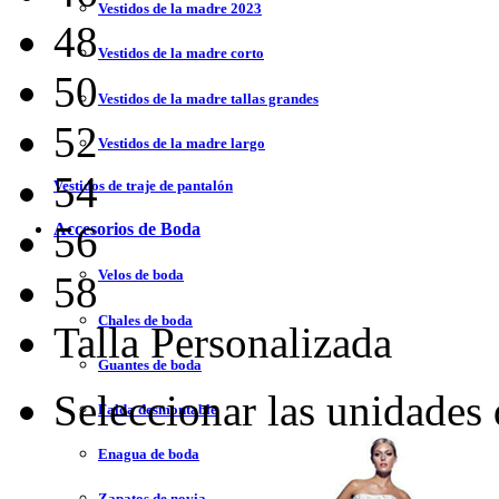
Vestidos de la madre 2023
48
Vestidos de la madre corto
50
Vestidos de la madre tallas grandes
52
Vestidos de la madre largo
54
Vestidos de traje de pantalón
56
Accesorios de Boda
Velos de boda
58
Chales de boda
Talla Personalizada
Guantes de boda
Seleccionar las unidades
Falda desmontable
Enagua de boda
Zapatos de novia