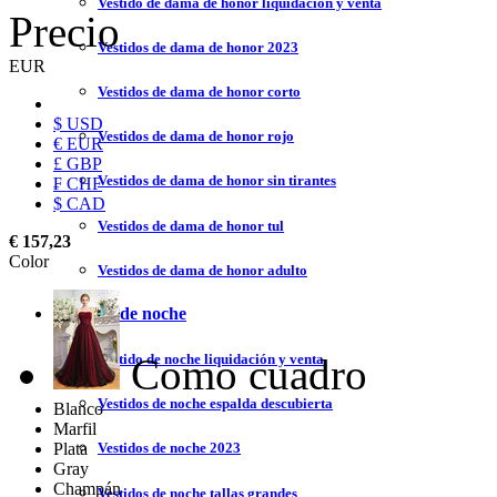
Vestido de dama de honor liquidación y venta
Precio
Vestidos de dama de honor 2023
EUR
Vestidos de dama de honor corto
$ USD
Vestidos de dama de honor rojo
€ EUR
£ GBP
Vestidos de dama de honor sin tirantes
₣ CHF
$ CAD
Vestidos de dama de honor tul
€ 157,23
Color
Vestidos de dama de honor adulto
Vestidos de noche
Como cuadro
Vestido de noche liquidación y venta
Vestidos de noche espalda descubierta
Blanco
Marfil
Plata
Vestidos de noche 2023
Gray
Champán
Vestidos de noche tallas grandes