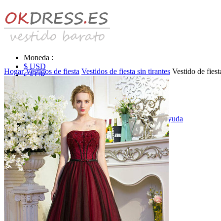
Moneda :
$ USD
Hogar
Vestidos de fiesta
Vestidos de fiesta sin tirantes
Vestido de fies
€ EUR
£ GBP
₣ CHF
$ CAD
|
Identificarse & Registrarse
|
Obtener la contraseña
|
Ayuda
Mensaje
Carro (0)
Vestidos de novia
Vestido de novia liquidación y venta
Vestidos de novia vendimia