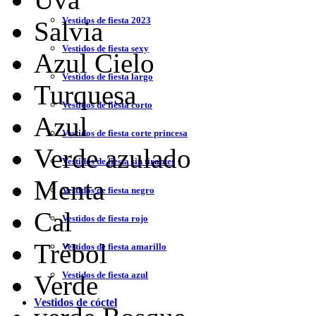
Vestidos de fiesta 2023
Salvia
Vestidos de fiesta sexy
Azul Cielo
Vestidos de fiesta largo
Turquesa
Vestidos de fiesta corto
Azul
Vestidos de fiesta corte princesa
Verde azulado
Vestidos de fiesta sin tirantes
Menta
Vestidos de fiesta negro
Cal
Vestidos de fiesta rojo
Trébol
Vestidos de fiesta amarillo
Vestidos de fiesta azul
Verde
Vestidos de cóctel