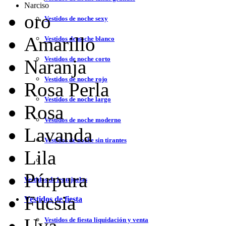
Narciso
oro
Vestidos de noche sexy
Amarillo
Vestidos de noche blanco
Vestidos de noche corto
Naranja
Vestidos de noche rojo
Rosa Perla
Vestidos de noche largo
Rosa
Vestidos de noche moderno
Lavanda
Vestidos de noche sin tirantes
Lila
Púrpura
Vestidos de lentejuelas
Fucsia
Vestidos de fiesta
Uva
Vestidos de fiesta liquidación y venta