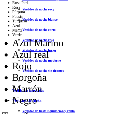
Rosa Perla
Rosa
Vestidos de noche sexy
Púrpura
Fucsia
Vestidos de noche blanco
Turquesa
Azul
Vestidos de noche corto
Menta
Verde
Azul Marino
Vestidos de noche rojo
Vestidos de noche largo
Azul real
Vestidos de noche moderno
Rojo
Vestidos de noche sin tirantes
Borgoña
Marrón
Vestidos de lentejuelas
Negro
Vestidos de fiesta
Vestidos de fiesta liquidación y venta