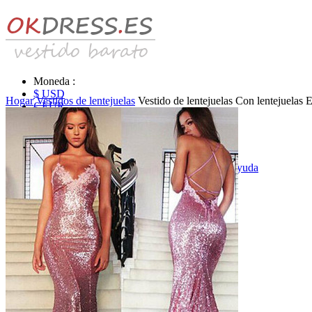
Moneda :
$ USD
Hogar
Vestidos de lentejuelas
Vestido de lentejuelas Con lentejuelas
€ EUR
£ GBP
₣ CHF
$ CAD
|
Identificarse & Registrarse
|
Obtener la contraseña
|
Ayuda
Mensaje
Carro (0)
Vestidos de novia
Vestido de novia liquidación y venta
Vestidos de novia vendimia