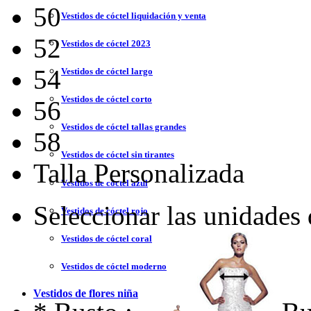
50
Vestidos de cóctel liquidación y venta
52
Vestidos de cóctel 2023
54
Vestidos de cóctel largo
Vestidos de cóctel corto
56
Vestidos de cóctel tallas grandes
58
Vestidos de cóctel sin tirantes
Talla Personalizada
Vestidos de cóctel azul
Seleccionar las unidades
Vestidos de cóctel rojo
Vestidos de cóctel coral
Vestidos de cóctel moderno
Vestidos de flores niña