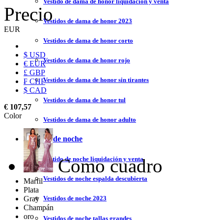
Vestido de dama de honor liquidación y venta
Precio
Vestidos de dama de honor 2023
EUR
Vestidos de dama de honor corto
$ USD
Vestidos de dama de honor rojo
€ EUR
£ GBP
Vestidos de dama de honor sin tirantes
₣ CHF
$ CAD
Vestidos de dama de honor tul
€ 107,57
Color
Vestidos de dama de honor adulto
Vestidos de noche
Como cuadro
Vestido de noche liquidación y venta
Vestidos de noche espalda descubierta
Marfil
Plata
Gray
Vestidos de noche 2023
Champán
oro
Vestidos de noche tallas grandes