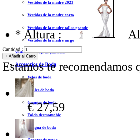
Vestidos de la madre 2023
Vestidos de la madre corto
Vestidos de la madre tallas grandes
*
Altura :
Al
Vestidos de la madre largo
Cantidad :
Vestidos de traje de pantalón
Estamos te recomendamos qu
Accesorios de Boda
Velos de boda
Chales de boda
Guantes de boda
€ 27,59
Falda desmontable
Enagua de boda
Zapatos de novia