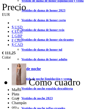
Vestido de dama de honor liquidación y venta
Precio
Vestidos de dama de honor 2023
EUR
Vestidos de dama de honor corto
$ USD
Vestidos de dama de honor rojo
€ EUR
£ GBP
Vestidos de dama de honor sin tirantes
₣ CHF
$ CAD
Vestidos de dama de honor tul
€ 111,25
Color
Vestidos de dama de honor adulto
Vestidos de noche
Como cuadro
Vestido de noche liquidación y venta
Vestidos de noche espalda descubierta
Marfil
Plata
Gray
Vestidos de noche 2023
Champán
oro
Vestidos de noche tallas grandes