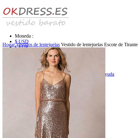
Moneda :
$ USD
Hogar
Vestidos de lentejuelas
Vestido de lentejuelas Escote de Tiran
€ EUR
£ GBP
₣ CHF
$ CAD
|
Identificarse & Registrarse
|
Obtener la contraseña
|
Ayuda
Mensaje
Carro (0)
Vestidos de novia
Vestido de novia liquidación y venta
Vestidos de novia vendimia