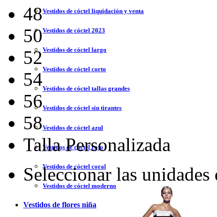
48
Vestidos de cóctel liquidación y venta
50
Vestidos de cóctel 2023
Vestidos de cóctel largo
52
Vestidos de cóctel corto
54
Vestidos de cóctel tallas grandes
56
Vestidos de cóctel sin tirantes
58
Vestidos de cóctel azul
Talla Personalizada
Vestidos de cóctel rojo
Vestidos de cóctel coral
Seleccionar las unidades
Vestidos de cóctel moderno
Vestidos de flores niña