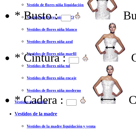
Vestido de flores niña liquidación y venta
*
Busto :
Bu
Vestidos de flores niña 2023
Vestidos de flores niña blanco
Vestidos de flores niña azul
*
Cintura :
Vestidos de flores niña marfil
Vestidos de flores niña tul
Vestidos de flores niña encaje
Vestidos de flores niña moderno
*
Cadera :
C
Vestidos de bautizo
Vestidos de la madre
Vestidos de la madre liquidación y venta