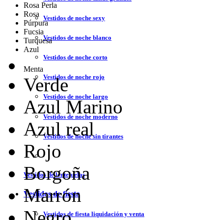
Rosa Perla
Rosa
Vestidos de noche sexy
Púrpura
Fucsia
Vestidos de noche blanco
Turquesa
Azul
Vestidos de noche corto
Menta
Vestidos de noche rojo
Verde
Vestidos de noche largo
Azul Marino
Vestidos de noche moderno
Azul real
Vestidos de noche sin tirantes
Rojo
Borgoña
Vestidos de lentejuelas
Marrón
Vestidos de fiesta
Negro
Vestidos de fiesta liquidación y venta