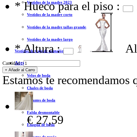
*
Hueco para el piso :
Vestidos de la madre 2023
Vestidos de la madre corto
Vestidos de la madre tallas grandes
Vestidos de la madre largo
*
Altura :
Al
Vestidos de traje de pantalón
Accesorios de Boda
Cantidad :
Velos de boda
Estamos te recomendamos qu
Chales de boda
Guantes de boda
Falda desmontable
€ 27,59
Enagua de boda
Zapatos de novia