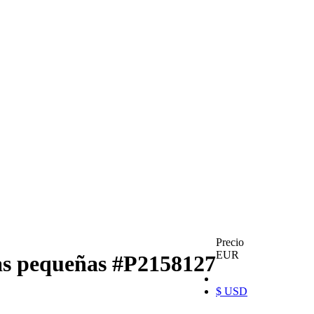
Precio
EUR
las pequeñas
#P2158127
$ USD