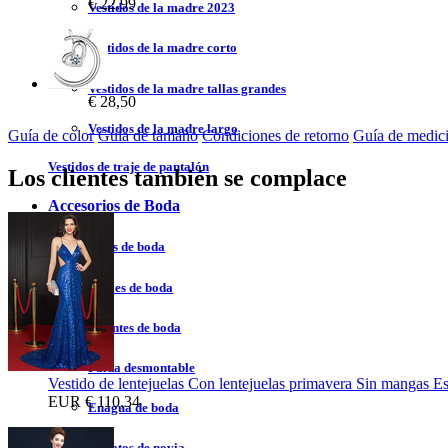
€ 22,99
Vestidos de la madre 2023
Vestidos de la madre corto
Vestidos de la madre tallas grandes
€ 28,50
Vestidos de la madre largo
Guía de color
Guía de tamaño
Condiciones de retorno
Guía de medic
Vestidos de traje de pantalón
Los clientes también se complace
Accesorios de Boda
Velos de boda
Chales de boda
Guantes de boda
Falda desmontable
Vestido de lentejuelas Con lentejuelas primavera Sin mangas E
EUR
€ 110,34
Enagua de boda
Zapatos de novia