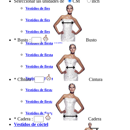
Seleccionar las unidades de
CM
inch
Vestidos de fiesta 2023
Vestidos de fiesta sexy
Vestidos de fiesta largo
*
Busto :
Busto
Vestidos de fiesta corto
Vestidos de fiesta corte princesa
Vestidos de fiesta sin tirantes
Vestidos de fiesta negro
*
Cintura :
Cintura
Vestidos de fiesta rojo
Vestidos de fiesta amarillo
Vestidos de fiesta azul
*
Cadera :
Cadera
Vestidos de cóctel