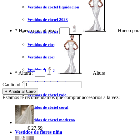
Vestidos de cóctel liquidación y venta
Vestidos de cóctel 2023
*
Hueco para el piso :
Hueco para
Vestidos de cóctel largo
Vestidos de cóctel corto
Vestidos de cóctel tallas grandes
Vestidos de cóctel sin tirantes
*
Altura :
Altura
Vestidos de cóctel azul
Cantidad :
Vestidos de cóctel rojo
Estamos te recomendamos que comprar accesorios a la vez:
Vestidos de cóctel coral
Vestidos de cóctel moderno
€ 27,59
Vestidos de flores niña