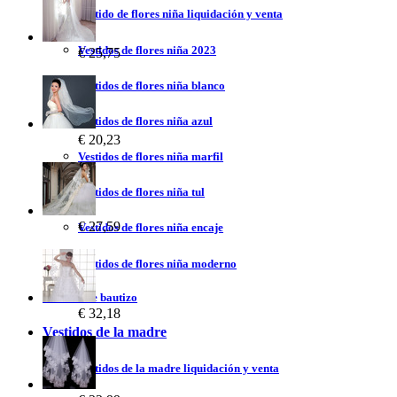
Vestido de flores niña liquidación y venta
Vestidos de flores niña 2023
€ 25,75
Vestidos de flores niña blanco
Vestidos de flores niña azul
€ 20,23
Vestidos de flores niña marfil
Vestidos de flores niña tul
€ 27,59
Vestidos de flores niña encaje
Vestidos de flores niña moderno
Vestidos de bautizo
€ 32,18
Vestidos de la madre
Vestidos de la madre liquidación y venta