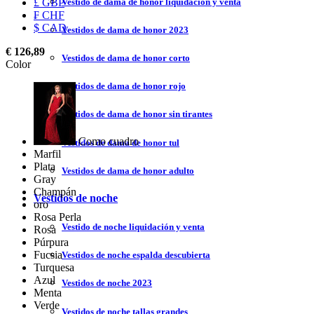
Vestido de dama de honor liquidación y venta
£ GBP
₣ CHF
$ CAD
Vestidos de dama de honor 2023
€ 126,89
Vestidos de dama de honor corto
Color
Vestidos de dama de honor rojo
Vestidos de dama de honor sin tirantes
Como cuadro
Vestidos de dama de honor tul
Marfil
Plata
Vestidos de dama de honor adulto
Gray
Champán
Vestidos de noche
oro
Rosa Perla
Vestido de noche liquidación y venta
Rosa
Púrpura
Fucsia
Vestidos de noche espalda descubierta
Turquesa
Azul
Vestidos de noche 2023
Menta
Verde
Vestidos de noche tallas grandes