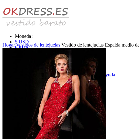
Moneda :
$ USD
Hogar
Vestidos de lentejuelas
Vestido de lentejuelas Espalda medio de
€ EUR
£ GBP
₣ CHF
$ CAD
|
Identificarse & Registrarse
|
Obtener la contraseña
|
Ayuda
Mensaje
Carro (0)
Vestidos de novia
Vestido de novia liquidación y venta
Vestidos de novia vendimia