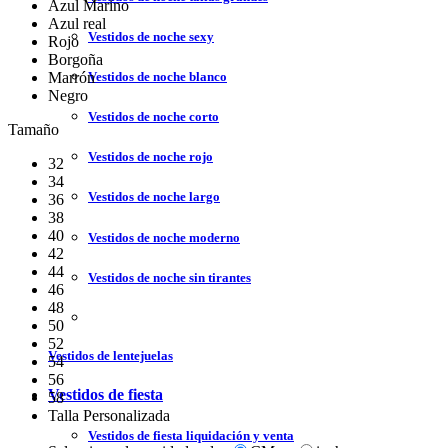
Azul Marino
Azul real
Vestidos de noche sexy
Rojo
Borgoña
Vestidos de noche blanco
Marrón
Negro
Vestidos de noche corto
Tamaño
Vestidos de noche rojo
32
34
Vestidos de noche largo
36
38
40
Vestidos de noche moderno
42
44
Vestidos de noche sin tirantes
46
48
50
52
Vestidos de lentejuelas
54
56
Vestidos de fiesta
58
Talla Personalizada
Vestidos de fiesta liquidación y venta