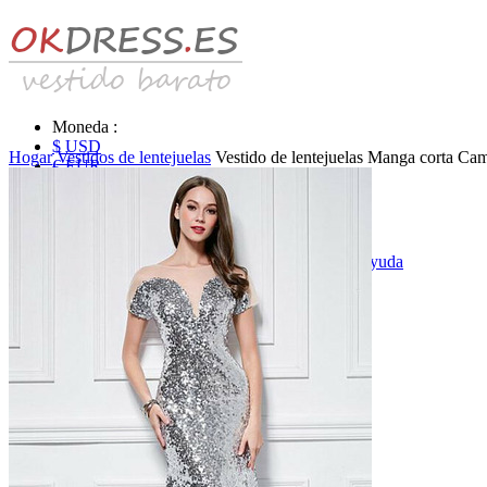
Moneda :
$ USD
Hogar
Vestidos de lentejuelas
Vestido de lentejuelas Manga corta Cami
€ EUR
£ GBP
₣ CHF
$ CAD
|
Identificarse & Registrarse
|
Obtener la contraseña
|
Ayuda
Mensaje
Carro (0)
Vestidos de novia
Vestido de novia liquidación y venta
Vestidos de novia vendimia