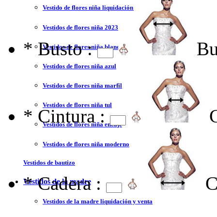
Vestido de flores niña liquidación y venta
Vestidos de flores niña 2023
*
Busto :
Bu
Vestidos de flores niña blanco
Vestidos de flores niña azul
Vestidos de flores niña marfil
Vestidos de flores niña tul
*
Cintura :
Vestidos de flores niña encaje
Vestidos de flores niña moderno
Vestidos de bautizo
*
Cadera :
C
Vestidos de la madre
Vestidos de la madre liquidación y venta