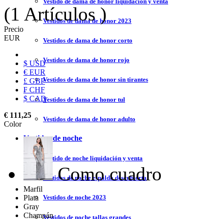
Vestido de dama de honor liquidación y venta
(1 Artículos )
Vestidos de dama de honor 2023
Precio
EUR
Vestidos de dama de honor corto
Vestidos de dama de honor rojo
$ USD
€ EUR
Vestidos de dama de honor sin tirantes
£ GBP
₣ CHF
$ CAD
Vestidos de dama de honor tul
€ 111,25
Vestidos de dama de honor adulto
Color
Vestidos de noche
Vestido de noche liquidación y venta
Como cuadro
Vestidos de noche espalda descubierta
Marfil
Plata
Vestidos de noche 2023
Gray
Champán
Vestidos de noche tallas grandes