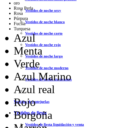
oro
Rosa Perla
Vestidos de noche sexy
Rosa
Púrpura
Vestidos de noche blanco
Fucsia
Turquesa
Vestidos de noche corto
Azul
Vestidos de noche rojo
Menta
Vestidos de noche largo
Verde
Vestidos de noche moderno
Azul Marino
Vestidos de noche sin tirantes
Azul real
Rojo
Vestidos de lentejuelas
Borgoña
Vestidos de fiesta
Marrón
Vestidos de fiesta liquidación y venta