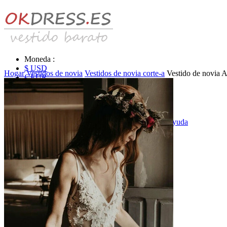
Moneda :
$ USD
Hogar
Vestidos de novia
Vestidos de novia corte-a
Vestido de novia A
€ EUR
£ GBP
₣ CHF
$ CAD
|
Identificarse & Registrarse
|
Obtener la contraseña
|
Ayuda
Mensaje
Carro (0)
Vestidos de novia
Vestido de novia liquidación y venta
Vestidos de novia vendimia