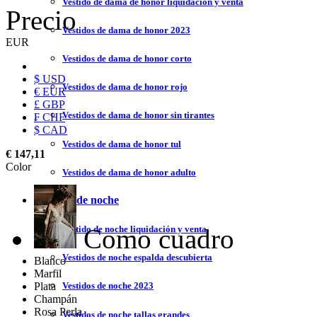
Vestido de dama de honor liquidación y venta
Precio
Vestidos de dama de honor 2023
EUR
Vestidos de dama de honor corto
$ USD
Vestidos de dama de honor rojo
€ EUR
£ GBP
Vestidos de dama de honor sin tirantes
₣ CHF
$ CAD
Vestidos de dama de honor tul
€ 147,11
Color
Vestidos de dama de honor adulto
Vestidos de noche
Como cuadro
Vestido de noche liquidación y venta
Vestidos de noche espalda descubierta
Blanco
Marfil
Plata
Vestidos de noche 2023
Champán
Rosa Perla
Vestidos de noche tallas grandes