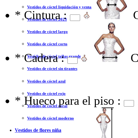
Vestidos de cóctel liquidación y venta
*
Cintura :
Vestidos de cóctel 2023
Vestidos de cóctel largo
Vestidos de cóctel corto
*
Cadera :
C
Vestidos de cóctel tallas grandes
Vestidos de cóctel sin tirantes
Vestidos de cóctel azul
Vestidos de cóctel rojo
*
Hueco para el piso :
Vestidos de cóctel coral
Vestidos de cóctel moderno
Vestidos de flores niña