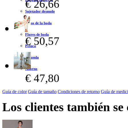
€ 26,66
Sujetador desnudo
Bolso de la boda
Flores de boda
€ 50,57
Peluca
Bufanda
Adorno
€ 47,80
Guía de color
Guía de tamaño
Condiciones de retorno
Guía de medic
Los clientes también se