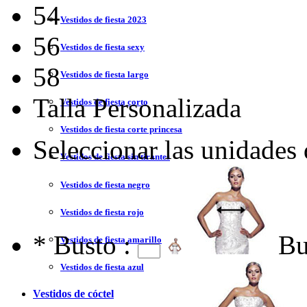
54
Vestidos de fiesta 2023
56
Vestidos de fiesta sexy
58
Vestidos de fiesta largo
Talla Personalizada
Vestidos de fiesta corto
Vestidos de fiesta corte princesa
Seleccionar las unidades
Vestidos de fiesta sin tirantes
Vestidos de fiesta negro
Vestidos de fiesta rojo
*
Busto :
Bu
Vestidos de fiesta amarillo
Vestidos de fiesta azul
Vestidos de cóctel