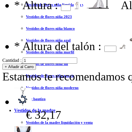
*
Altura :
Al
Vestido de flores niña liquidación y venta
Vestidos de flores niña 2023
Vestidos de flores niña blanco
Vestidos de flores niña azul
*
Altura del talón :
Vestidos de flores niña marfil
Cantidad :
Vestidos de flores niña tul
Estamos te recomendamos qu
Vestidos de flores niña encaje
Vestidos de flores niña moderno
Vestidos de bautizo
Vestidos de la madre
€ 32,17
Vestidos de la madre liquidación y venta