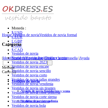
Moneda :
$ USD
Hogar
Vestidos de novia
Vestidos de novia formal
€ EUR
£ GBP
Categoría
₣ CHF
$ CAD
Vestidos de novia
Vestido de novia liquidación y venta
|
Identificarse & Registrarse
|
Obtener la contraseña
|
Ayuda
Vestidos de novia 2023
Vestidos de novia encaje
Mensaje
Vestidos de novia sencillo
Carro (0)
Vestidos de novia corto
Vestidos de novia tallas grandes
Vestidos de novia
Vestidos de novia vendimia
Vestidos de novia sin tirantes
Vestido de novia liquidación y venta
Vestidos de novia corte princesa
Vestidos de novia corte sirena
Vestidos de novia vendimia
Vestidos de novia corte-a
Vestidos de novia bola