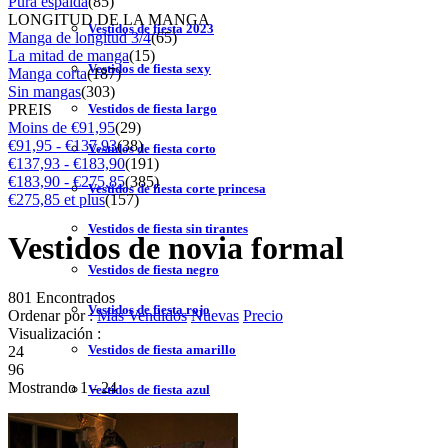
Pura espalda
(85)
LONGITUD DE LA MANGA
Vestidos de fiesta 2023
Manga de longitud 3/4
(65)
La mitad de manga
(15)
Vestidos de fiesta sexy
Manga corta
(187)
Sin mangas
(303)
PREIS
Vestidos de fiesta largo
Moins de €91,95
(29)
€91,95 - €137,93
(38)
Vestidos de fiesta corto
€137,93 - €183,90
(191)
€183,90 - €275,85
(385)
Vestidos de fiesta corte princesa
€275,85 et plus
(157)
Vestidos de fiesta sin tirantes
Vestidos de novia formal
Vestidos de fiesta negro
801 Encontrados
Vestidos de fiesta rojo
Ordenar por :
Más Vendidos
Nuevas
Precio
Visualización :
Vestidos de fiesta amarillo
24
96
Mostrando 1 - 24
Vestidos de fiesta azul
Vestidos de cóctel