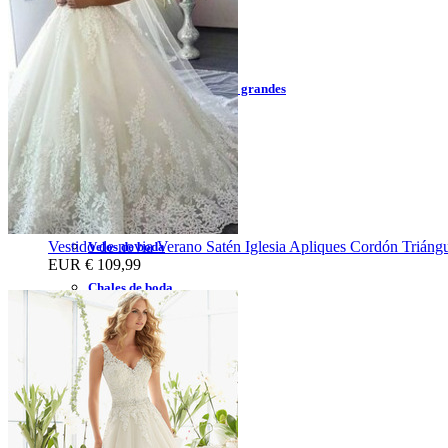
Vestidos de la madre 2023
Vestidos de la madre corto
Vestidos de la madre tallas grandes
Vestidos de la madre largo
Vestidos de traje de pantalón
Accesorios de Boda
Vestido de novia Verano Satén Iglesia Apliques Cordón Triángu
Velos de boda
EUR
€ 109,99
Chales de boda
Guantes de boda
Falda desmontable
Enagua de boda
Zapatos de novia