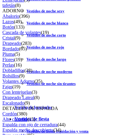
tafetán
(8)
ADORNO
Vestidos de noche sexy
Abalorio
(396)
Lazos
(49)
Vestidos de noche blanco
Botón
(133)
Cascada de volantes
(19)
Vestidos de noche corto
Cristal
(9)
Drapeado
(283)
Vestidos de noche rojo
Bordado
(65)
Pluma
(5)
Flores
(19)
Vestidos de noche largo
Perlas
(16)
Dobladillos
(28)
Vestidos de noche moderno
Bolsillos
(9)
Volantes Adorno
(35)
Vestidos de noche sin tirantes
Fajas
(19)
Con lentejuelas
(3)
Drapeado Lateal
(8)
Escalonado
(9)
Vestidos de lentejuelas
DETALLES DE ESPALDA
Cordón
(380)
Vestidos de fiesta
Alto cubierto
(15)
Espalda con ojo de cerradura
(44)
Espalda medio descubierto
(34)
Vestidos de fiesta liquidación y venta