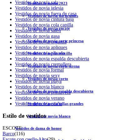
Vestidos de novia sala
Vestidos de novia 2023
Vestidos de novia iglesia
Vestidos de novia fuera de casa
Vestidos de novia sin tirantes
Vestidos de novia cintura baja
Vestidos de novia cola capilla
Vestidos de novia encaje
Vestidos de novia satén
Vestidos de novia gasa
Vestidos de novia corte princesa
Vestidos de novia organza
Vestidos de novia apliques
Vestidos de novia plisado
Vestidos de novia sencillo
Vestidos de novia espalda descubierta
Vestidos de novia cremallera
Vestidos de novia corte sirena
Vestidos de novia formal
Vestidos de novia sexy
Vestidos de novia corto
Vestidos de novia playa
Vestidos de novia blanco
Vestidos de novia espalda descubierta
Vestidos de novia primavera
Vestidos de novia verano
Vestidos de novia otoño
Vestidos de novia tallas grandes
Estilo de vestidos
Vestidos de novia blanco
ESCOTE
Vestidos de dama de honor
Barco
(116)
Escote con cuello Alto
(29)