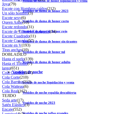
Vestido de dama de honor liquidación y venta
Joya
(79)
Escote con Hombros caídos
(212)
Vestidos de dama de honor 2023
Un sólo hombro
(3)
Escote sexy
(6)
Vestidos de dama de honor corto
Queen Anne
(10)
Escote redondo
(31)
Escote de Tirantes Espaguetis
(14)
Vestidos de dama de honor rojo
Escote Cuadrado
(11)
Escote Corazón
(57)
Vestidos de dama de honor sin tirantes
Escote en V
(193)
Tiras anchas
(10)
Vestidos de dama de honor tul
DOBLADILO
Hasta el suelo
(139)
Vestidos de dama de honor adulto
Hasta el Tobillo
(7)
largo
(651)
Vestidos de noche
Cola Catedral
(247)
Cola Corte
(210)
Cola Barriba
(212)
Vestido de noche liquidación y venta
Cola Watteau
(6)
Cola Real
(162)
Vestidos de noche espalda descubierta
TEJIDO
Seda arte
(17)
Vestidos de noche 2023
Satén Elástico
(3)
Encaje
(552)
Vestidos de noche tallas grandes
Lentejuelas
(3)