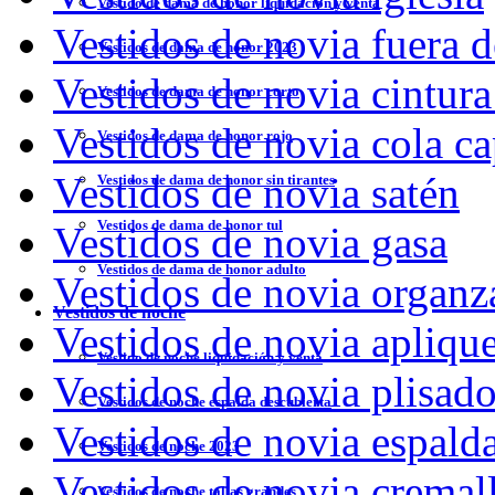
Vestido de dama de honor liquidación y venta
Vestidos de novia fuera d
Vestidos de dama de honor 2023
Vestidos de novia cintura
Vestidos de dama de honor corto
Vestidos de novia cola ca
Vestidos de dama de honor rojo
Vestidos de novia satén
Vestidos de dama de honor sin tirantes
Vestidos de dama de honor tul
Vestidos de novia gasa
Vestidos de dama de honor adulto
Vestidos de novia organz
Vestidos de noche
Vestidos de novia apliqu
Vestido de noche liquidación y venta
Vestidos de novia plisad
Vestidos de noche espalda descubierta
Vestidos de novia espald
Vestidos de noche 2023
Vestidos de novia cremal
Vestidos de noche tallas grandes