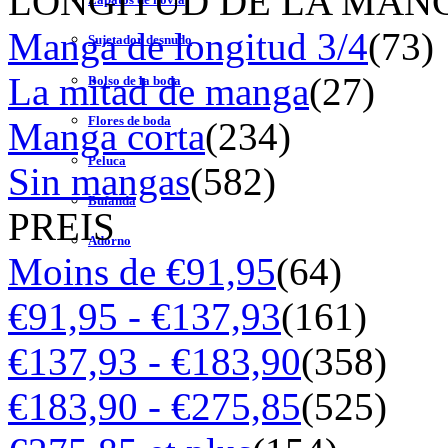
LONGITUD DE LA MAN
Manga de longitud 3/4
(73)
Sujetador desnudo
La mitad de manga
(27)
Bolso de la boda
Flores de boda
Manga corta
(234)
Peluca
Sin mangas
(582)
Bufanda
PREIS
Adorno
Moins de €91,95
(64)
€91,95 - €137,93
(161)
€137,93 - €183,90
(358)
€183,90 - €275,85
(525)