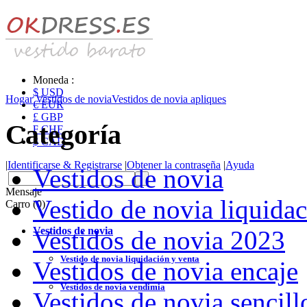
Moneda :
$ USD
Hogar
Vestidos de novia
Vestidos de novia apliques
€ EUR
£ GBP
Categoría
₣ CHF
$ CAD
|
Identificarse & Registrarse
|
Obtener la contraseña
|
Ayuda
Vestidos de novia
Mensaje
Vestido de novia liquidac
Carro (0)
Vestidos de novia
Vestidos de novia 2023
Vestido de novia liquidación y venta
Vestidos de novia encaje
Vestidos de novia vendimia
Vestidos de novia sencill