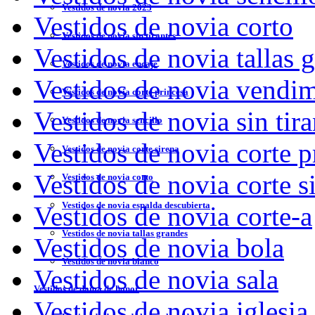
Vestidos de novia 2023
Vestidos de novia corto
Vestidos de novia sin tirantes
Vestidos de novia tallas 
Vestidos de novia encaje
Vestidos de novia vendi
Vestidos de novia corte princesa
Vestidos de novia sin tira
Vestidos de novia sencillo
Vestidos de novia corte p
Vestidos de novia corte sirena
Vestidos de novia corte s
Vestidos de novia corto
Vestidos de novia espalda descubierta
Vestidos de novia corte-a
Vestidos de novia tallas grandes
Vestidos de novia bola
Vestidos de novia blanco
Vestidos de novia sala
Vestidos de dama de honor
Vestidos de novia iglesia