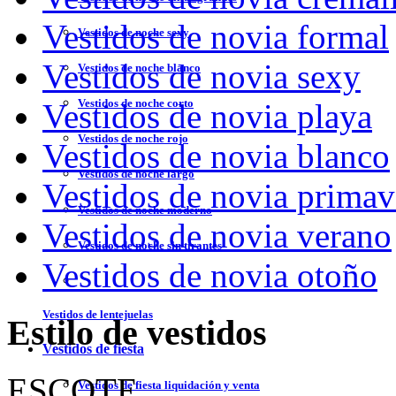
Vestidos de novia formal
Vestidos de noche sexy
Vestidos de novia sexy
Vestidos de noche blanco
Vestidos de noche corto
Vestidos de novia playa
Vestidos de noche rojo
Vestidos de novia blanco
Vestidos de noche largo
Vestidos de novia primav
Vestidos de noche moderno
Vestidos de novia verano
Vestidos de noche sin tirantes
Vestidos de novia otoño
Vestidos de lentejuelas
Estilo de vestidos
Vestidos de fiesta
ESCOTE
Vestidos de fiesta liquidación y venta