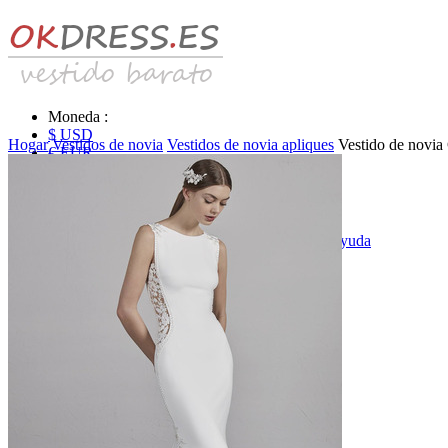
Moneda :
$ USD
Hogar
Vestidos de novia
Vestidos de novia apliques
Vestido de novia
€ EUR
£ GBP
₣ CHF
$ CAD
|
Identificarse & Registrarse
|
Obtener la contraseña
|
Ayuda
Mensaje
Carro (0)
Vestidos de novia
Vestido de novia liquidación y venta
Vestidos de novia vendimia