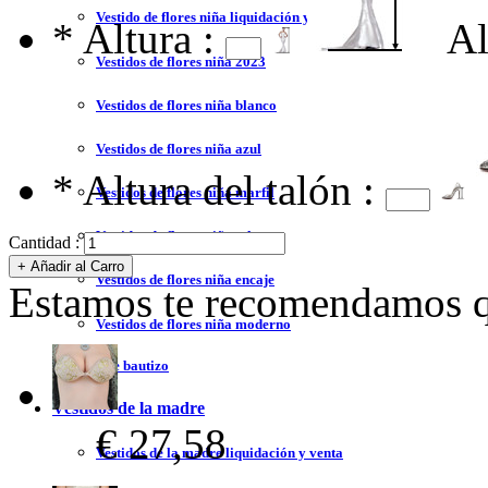
Vestido de flores niña liquidación y venta
*
Altura :
Al
Vestidos de flores niña 2023
Vestidos de flores niña blanco
Vestidos de flores niña azul
*
Altura del talón :
Vestidos de flores niña marfil
Vestidos de flores niña tul
Cantidad :
Vestidos de flores niña encaje
Estamos te recomendamos qu
Vestidos de flores niña moderno
Vestidos de bautizo
Vestidos de la madre
€ 27,58
Vestidos de la madre liquidación y venta