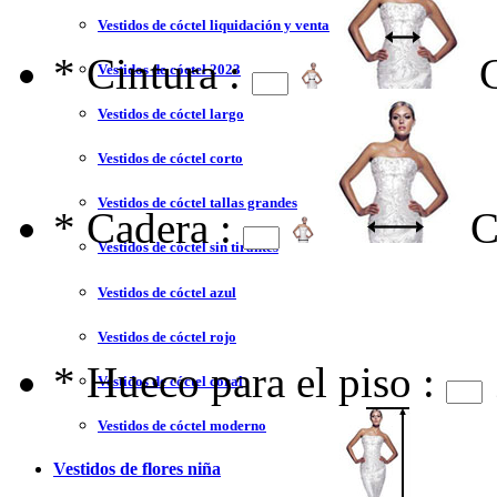
Vestidos de cóctel liquidación y venta
*
Cintura :
Vestidos de cóctel 2023
Vestidos de cóctel largo
Vestidos de cóctel corto
Vestidos de cóctel tallas grandes
*
Cadera :
C
Vestidos de cóctel sin tirantes
Vestidos de cóctel azul
Vestidos de cóctel rojo
*
Hueco para el piso :
Vestidos de cóctel coral
Vestidos de cóctel moderno
Vestidos de flores niña