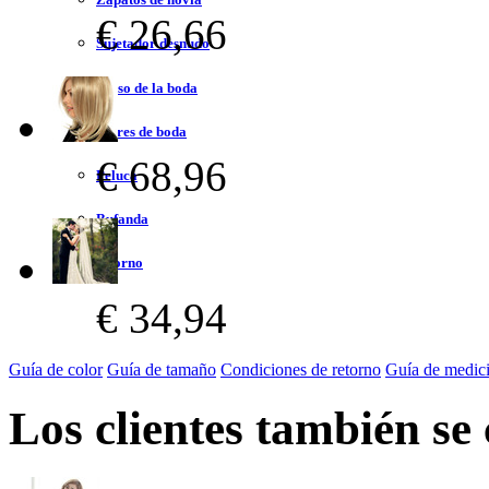
€ 26,66
Sujetador desnudo
Bolso de la boda
Flores de boda
€ 68,96
Peluca
Bufanda
Adorno
€ 34,94
Guía de color
Guía de tamaño
Condiciones de retorno
Guía de medic
Los clientes también se