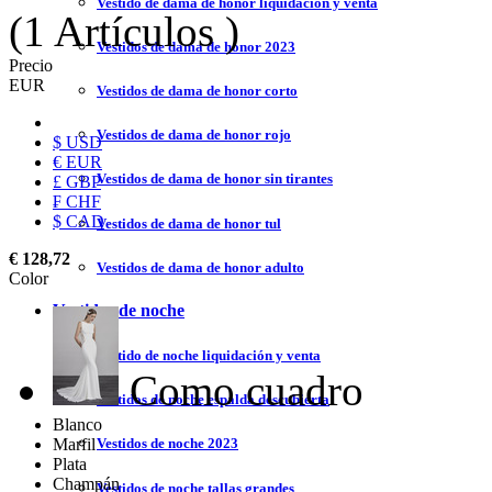
Vestido de dama de honor liquidación y venta
(1 Artículos )
Vestidos de dama de honor 2023
Precio
EUR
Vestidos de dama de honor corto
Vestidos de dama de honor rojo
$ USD
€ EUR
Vestidos de dama de honor sin tirantes
£ GBP
₣ CHF
$ CAD
Vestidos de dama de honor tul
€ 128,72
Vestidos de dama de honor adulto
Color
Vestidos de noche
Vestido de noche liquidación y venta
Como cuadro
Vestidos de noche espalda descubierta
Blanco
Marfil
Vestidos de noche 2023
Plata
Champán
Vestidos de noche tallas grandes