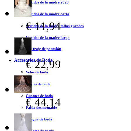
Vestidos de la madre 2023
Vestidos de la madre corto
€ 11,94
Vestidos de la madre tallas grandes
Vestidos de la madre largo
Vestidos de traje de pantalón
Accesorios de Boda
€ 22,99
Velos de boda
Chales de boda
Guantes de boda
€ 44,14
Falda desmontable
Enagua de boda
Zapatos de novia