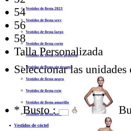
54
Vestidos de fiesta 2023
Vestidos de fiesta sexy
56
Vestidos de fiesta largo
58
Vestidos de fiesta corto
Talla Personalizada
Vestidos de fiesta corte princesa
Seleccionar las unidades
Vestidos de fiesta sin tirantes
Vestidos de fiesta negro
Vestidos de fiesta rojo
Vestidos de fiesta amarillo
*
Busto :
Bu
Vestidos de fiesta azul
Vestidos de cóctel