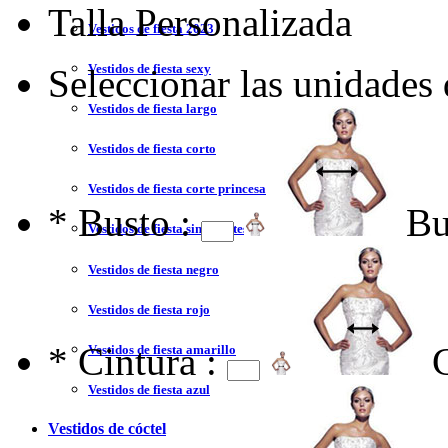
Talla Personalizada
Vestidos de fiesta 2023
Vestidos de fiesta sexy
Seleccionar las unidades
Vestidos de fiesta largo
Vestidos de fiesta corto
Vestidos de fiesta corte princesa
*
Busto :
Bu
Vestidos de fiesta sin tirantes
Vestidos de fiesta negro
Vestidos de fiesta rojo
*
Cintura :
Vestidos de fiesta amarillo
Vestidos de fiesta azul
Vestidos de cóctel