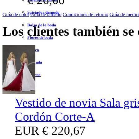
Sujetador desnudo
Guía de color
Guía de tamaño
Condiciones de retorno
Guía de medic
Bolso de la boda
Los clientes también se
Flores de boda
Peluca
Bufanda
Adorno
Vestido de novia Sala gri
Cordón Corte-A
EUR
€ 220,67