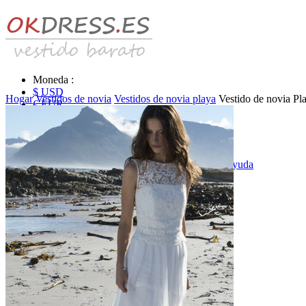
Moneda :
$ USD
Hogar
Vestidos de novia
Vestidos de novia playa
Vestido de novia Pl
€ EUR
£ GBP
₣ CHF
$ CAD
|
Identificarse & Registrarse
|
Obtener la contraseña
|
Ayuda
Mensaje
Carro (0)
Vestidos de novia
Vestido de novia liquidación y venta
Vestidos de novia vendimia