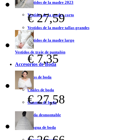
Vestidos de la madre 2023
€ 27,59
Vestidos de la madre corto
Vestidos de la madre tallas grandes
Vestidos de la madre largo
Vestidos de traje de pantalón
€ 7,35
Accesorios de Boda
Velos de boda
Chales de boda
€ 27,58
Guantes de boda
Falda desmontable
Enagua de boda
€ 26,66
Zapatos de novia