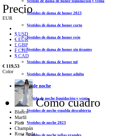
Vestido de dama de honor liquidación y venta
Precio
Vestidos de dama de honor 2023
EUR
Vestidos de dama de honor corto
$ USD
Vestidos de dama de honor rojo
€ EUR
£ GBP
Vestidos de dama de honor sin tirantes
₣ CHF
$ CAD
Vestidos de dama de honor tul
€ 119,53
Color
Vestidos de dama de honor adulto
Vestidos de noche
Como cuadro
Vestido de noche liquidación y venta
Vestidos de noche espalda descubierta
Blanco
Marfil
Plata
Vestidos de noche 2023
Champán
Rosa Perla
Vestidos de noche tallas grandes