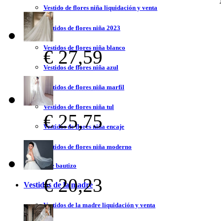
Vestido de flores niña liquidación y venta
Vestidos de flores niña 2023
Vestidos de flores niña blanco
€ 27,59
Vestidos de flores niña azul
Vestidos de flores niña marfil
Vestidos de flores niña tul
€ 25,75
Vestidos de flores niña encaje
Vestidos de flores niña moderno
Vestidos de bautizo
€ 20,23
Vestidos de la madre
Vestidos de la madre liquidación y venta