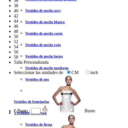
36
38
Vestidos de noche sexy
40
42
44
Vestidos de noche blanco
46
48
Vestidos de noche corto
50
52
Vestidos de noche rojo
54
56
Vestidos de noche largo
58
Talla Personalizada
Vestidos de noche moderno
Seleccionar las unidades de
CM
inch
Vestidos de noche sin tirantes
Vestidos de lentejuelas
*
Busto :
Busto
Vestidos de fiesta
Vestidos de fiesta liquidación y venta