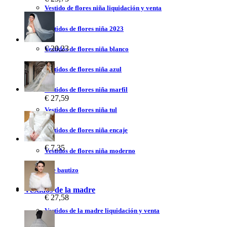
Vestido de flores niña liquidación y venta
Vestidos de flores niña 2023
€ 20,23
Vestidos de flores niña blanco
Vestidos de flores niña azul
Vestidos de flores niña marfil
€ 27,59
Vestidos de flores niña tul
Vestidos de flores niña encaje
€ 7,35
Vestidos de flores niña moderno
Vestidos de bautizo
Vestidos de la madre
€ 27,58
Vestidos de la madre liquidación y venta