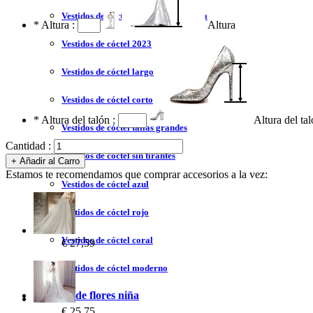
Vestidos de cóctel liquidación y venta
*
Altura :
Altura
Vestidos de cóctel 2023
Vestidos de cóctel largo
Vestidos de cóctel corto
*
Altura del talón :
Altura del ta
Vestidos de cóctel tallas grandes
Cantidad :
Vestidos de cóctel sin tirantes
Estamos te recomendamos que comprar accesorios a la vez:
Vestidos de cóctel azul
Vestidos de cóctel rojo
Vestidos de cóctel coral
€ 27,59
Vestidos de cóctel moderno
Vestidos de flores niña
€ 25,75