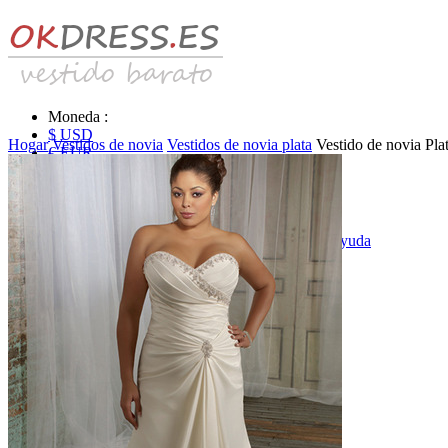
Moneda :
$ USD
Hogar
Vestidos de novia
Vestidos de novia plata
Vestido de novia Pl
€ EUR
£ GBP
₣ CHF
$ CAD
|
Identificarse & Registrarse
|
Obtener la contraseña
|
Ayuda
Mensaje
Carro (0)
Vestidos de novia
Vestido de novia liquidación y venta
Vestidos de novia vendimia