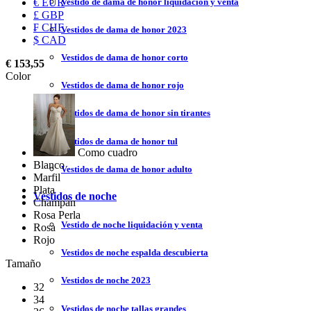
Vestido de dama de honor liquidación y venta
€ EUR
£ GBP
₣ CHF
Vestidos de dama de honor 2023
$ CAD
Vestidos de dama de honor corto
€ 153,55
Color
Vestidos de dama de honor rojo
Vestidos de dama de honor sin tirantes
Vestidos de dama de honor tul
Como cuadro
Blanco
Vestidos de dama de honor adulto
Marfil
Plata
Vestidos de noche
Champán
Rosa Perla
Vestido de noche liquidación y venta
Rosa
Rojo
Vestidos de noche espalda descubierta
Tamaño
Vestidos de noche 2023
32
34
Vestidos de noche tallas grandes