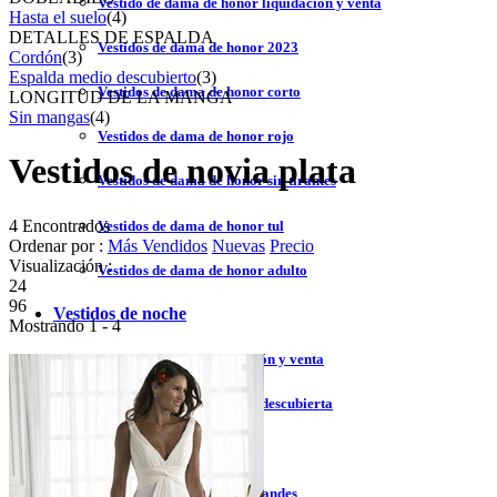
Vestido de dama de honor liquidación y venta
Hasta el suelo
(4)
DETALLES DE ESPALDA
Vestidos de dama de honor 2023
Cordón
(3)
Espalda medio descubierto
(3)
Vestidos de dama de honor corto
LONGITUD DE LA MANGA
Sin mangas
(4)
Vestidos de dama de honor rojo
Vestidos de novia plata
Vestidos de dama de honor sin tirantes
4 Encontrados
Vestidos de dama de honor tul
Ordenar por :
Más Vendidos
Nuevas
Precio
Visualización :
Vestidos de dama de honor adulto
24
96
Vestidos de noche
Mostrando 1 - 4
Vestido de noche liquidación y venta
Vestidos de noche espalda descubierta
Vestidos de noche 2023
Vestidos de noche tallas grandes