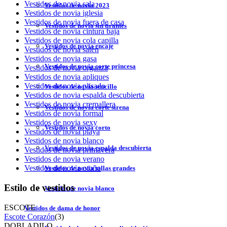
Vestidos de novia sala
Vestidos de novia 2023
Vestidos de novia iglesia
Vestidos de novia fuera de casa
Vestidos de novia sin tirantes
Vestidos de novia cintura baja
Vestidos de novia cola capilla
Vestidos de novia encaje
Vestidos de novia satén
Vestidos de novia gasa
Vestidos de novia corte princesa
Vestidos de novia organza
Vestidos de novia apliques
Vestidos de novia plisado
Vestidos de novia sencillo
Vestidos de novia espalda descubierta
Vestidos de novia cremallera
Vestidos de novia corte sirena
Vestidos de novia formal
Vestidos de novia sexy
Vestidos de novia corto
Vestidos de novia playa
Vestidos de novia blanco
Vestidos de novia espalda descubierta
Vestidos de novia primavera
Vestidos de novia verano
Vestidos de novia otoño
Vestidos de novia tallas grandes
Estilo de vestidos
Vestidos de novia blanco
ESCOTE
Vestidos de dama de honor
Escote Corazón
(3)
DOBLADILO