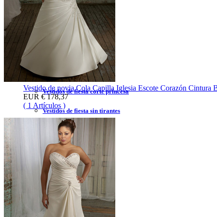
Vestidos de fiesta 2023
Vestidos de fiesta sexy
Vestidos de fiesta largo
Vestidos de fiesta corto
Vestido de novia Cola Capilla Iglesia Escote Corazón Cintura
Vestidos de fiesta corte princesa
EUR
€ 178,37
( 1 Artículos )
Vestidos de fiesta sin tirantes
Vestidos de fiesta negro
Vestidos de fiesta rojo
Vestidos de fiesta amarillo
Vestidos de fiesta azul
Vestidos de cóctel