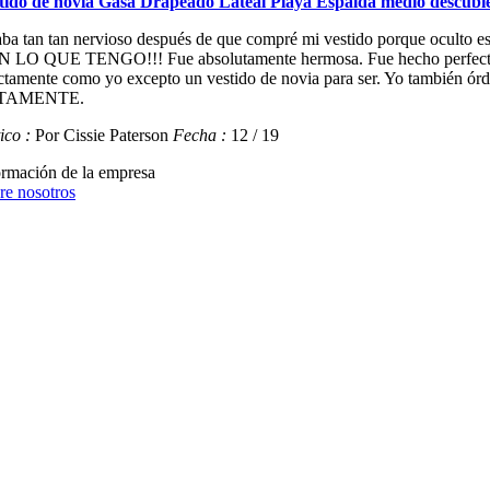
tido de novia Gasa Drapeado Lateal Playa Espalda medio descubi
aba tan tan nervioso después de que compré mi vestido porque ocu
 LO QUE TENGO!!! Fue absolutamente hermosa. Fue hecho perfectame
ctamente como yo excepto un vestido de novia para ser. Yo también órd
TAMENTE.
tico :
Por Cissie Paterson
Fecha :
12 / 19
ormación de la empresa
re nosotros