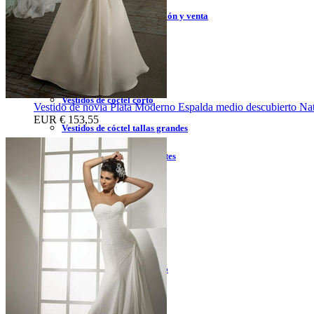
Vestidos de cóctel liquidación y venta
Vestidos de cóctel 2023
Vestidos de cóctel largo
Vestidos de cóctel corto
Vestido de novia Plata Moderno Espalda medio descubierto Nat
EUR
€ 153,55
Vestidos de cóctel tallas grandes
Vestidos de cóctel sin tirantes
Vestidos de cóctel azul
Vestidos de cóctel rojo
Vestidos de cóctel coral
Vestidos de cóctel moderno
Vestidos de flores niña