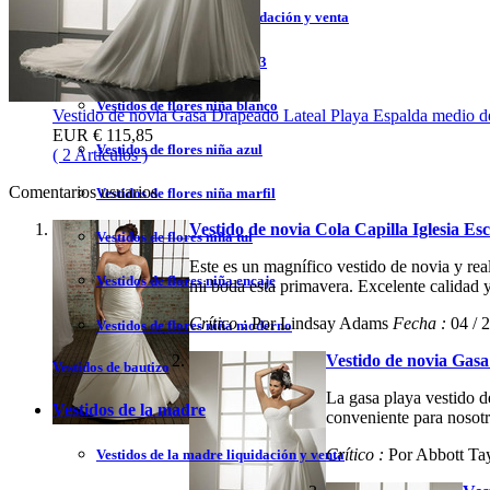
Vestido de flores niña liquidación y venta
Vestidos de flores niña 2023
Vestidos de flores niña blanco
Vestido de novia Gasa Drapeado Lateal Playa Espalda medio d
EUR
€ 115,85
Vestidos de flores niña azul
( 2 Artículos )
Comentarios usuarios
Vestidos de flores niña marfil
Vestido de novia Cola Capilla Iglesia 
Vestidos de flores niña tul
Este es un magnífico vestido de novia y r
Vestidos de flores niña encaje
mi boda esta primavera. Excelente calidad y 
Crítico :
Por Lindsay Adams
Fecha :
04 / 
Vestidos de flores niña moderno
Vestido de novia Gas
Vestidos de bautizo
La gasa playa vestido d
Vestidos de la madre
conveniente para nosotr
Crítico :
Por Abbott Ta
Vestidos de la madre liquidación y venta