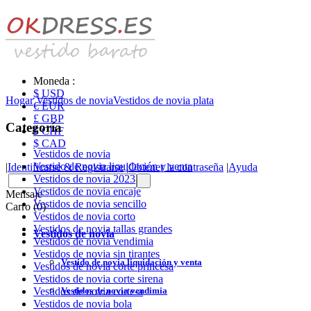
Moneda :
$ USD
Hogar
Vestidos de novia
Vestidos de novia plata
€ EUR
£ GBP
Categoría
₣ CHF
$ CAD
Vestidos de novia
Vestido de novia liquidación y venta
|
Identificarse & Registrarse
|
Obtener la contraseña
|
Ayuda
Vestidos de novia 2023
Vestidos de novia encaje
Mensaje
Vestidos de novia sencillo
Carro (0)
Vestidos de novia corto
Vestidos de novia tallas grandes
Vestidos de novia
Vestidos de novia vendimia
Vestidos de novia sin tirantes
Vestido de novia liquidación y venta
Vestidos de novia corte princesa
Vestidos de novia corte sirena
Vestidos de novia vendimia
Vestidos de novia corte-a
Vestidos de novia bola