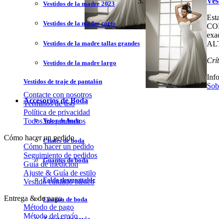
Ves
Vestidos de la madre 2023
Est
Vestidos de la madre corto
CON
exa
Vestidos de la madre tallas grandes
AL
Crí
Vestidos de la madre largo
Inf
Vestidos de traje de pantalón
Sob
Contacte con nosotros
Accesorios de Boda
Términos de uso
Política de privacidad
Todos los productos
Velos de boda
Cómo hacer un pedido
Chales de boda
Cómo hacer un pedido
Seguimiento de pedidos
Guantes de boda
Guía de medición
Ajuste & Guía de estilo
Falda desmontable
Vestido cuidado básico
Entrega & de pago
Enagua de boda
Método de pago
Método del envío
Zapatos de novia