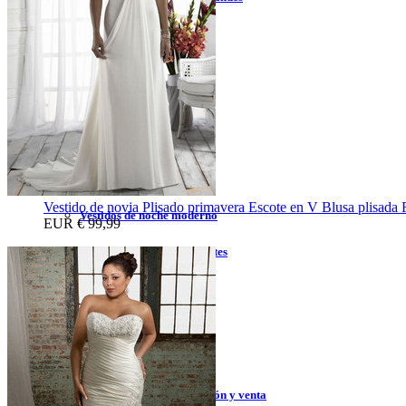
Vestidos de noche sexy
Vestidos de noche blanco
Vestidos de noche corto
Vestidos de noche rojo
Vestidos de noche largo
Vestido de novia Plisado primavera Escote en V Blusa plisada 
Vestidos de noche moderno
EUR
€ 99,99
Vestidos de noche sin tirantes
Vestidos de lentejuelas
Vestidos de fiesta
Vestidos de fiesta liquidación y venta