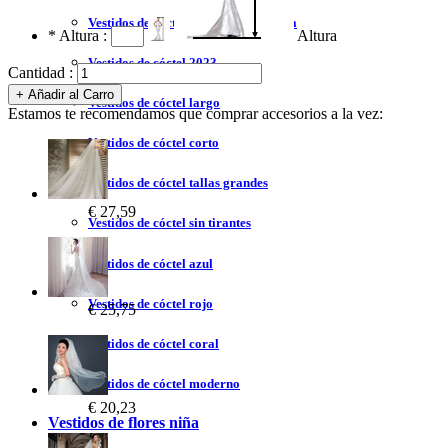
Vestidos de cóctel liquidación y venta
*
Altura :
Altura
Vestidos de cóctel 2023
Cantidad :
Vestidos de cóctel largo
Estamos te recomendamos que comprar accesorios a la vez:
Vestidos de cóctel corto
Vestidos de cóctel tallas grandes
€ 27,59
Vestidos de cóctel sin tirantes
Vestidos de cóctel azul
Vestidos de cóctel rojo
€ 25,75
Vestidos de cóctel coral
Vestidos de cóctel moderno
€ 20,23
Vestidos de flores niña