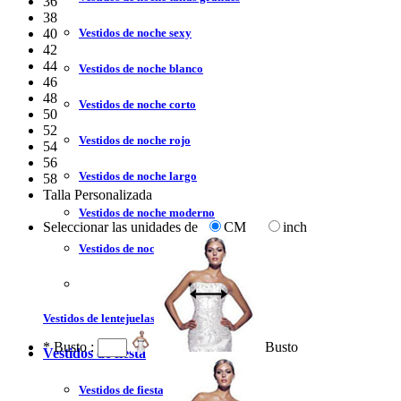
36
38
Vestidos de noche sexy
40
42
44
Vestidos de noche blanco
46
48
Vestidos de noche corto
50
52
Vestidos de noche rojo
54
56
Vestidos de noche largo
58
Talla Personalizada
Vestidos de noche moderno
Seleccionar las unidades de
CM
inch
Vestidos de noche sin tirantes
Vestidos de lentejuelas
*
Busto :
Busto
Vestidos de fiesta
Vestidos de fiesta liquidación y venta