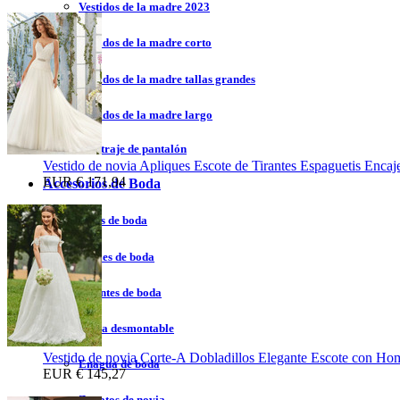
Vestidos de la madre 2023
Vestidos de la madre corto
Vestidos de la madre tallas grandes
Vestidos de la madre largo
Vestidos de traje de pantalón
Vestido de novia Apliques Escote de Tirantes Espaguetis Encaj
EUR
€ 171,94
Accesorios de Boda
Velos de boda
Chales de boda
Guantes de boda
Falda desmontable
Vestido de novia Corte-A Dobladillos Elegante Escote con Ho
Enagua de boda
EUR
€ 145,27
Zapatos de novia