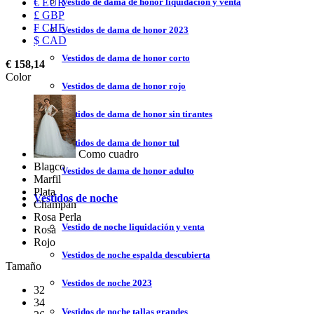
Vestido de dama de honor liquidación y venta
€ EUR
£ GBP
₣ CHF
Vestidos de dama de honor 2023
$ CAD
Vestidos de dama de honor corto
€ 158,14
Color
Vestidos de dama de honor rojo
Vestidos de dama de honor sin tirantes
Vestidos de dama de honor tul
Como cuadro
Blanco
Vestidos de dama de honor adulto
Marfil
Plata
Vestidos de noche
Champán
Rosa Perla
Vestido de noche liquidación y venta
Rosa
Rojo
Vestidos de noche espalda descubierta
Tamaño
Vestidos de noche 2023
32
34
Vestidos de noche tallas grandes