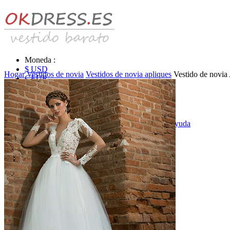
Moneda :
$ USD
Hogar
Vestidos de novia
Vestidos de novia apliques
Vestido de novia
€ EUR
£ GBP
₣ CHF
$ CAD
|
Identificarse & Registrarse
|
Obtener la contraseña
|
Ayuda
Mensaje
Carro (0)
Vestidos de novia
Vestido de novia liquidación y venta
Vestidos de novia vendimia