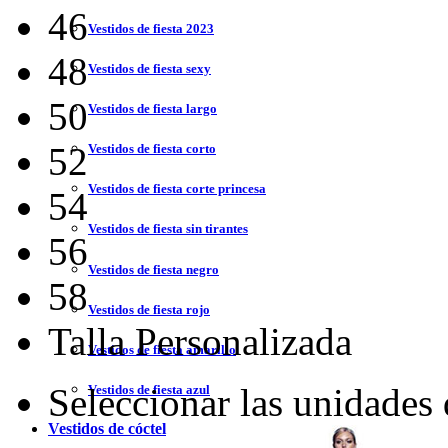
46
Vestidos de fiesta 2023
48
Vestidos de fiesta sexy
50
Vestidos de fiesta largo
52
Vestidos de fiesta corto
Vestidos de fiesta corte princesa
54
Vestidos de fiesta sin tirantes
56
Vestidos de fiesta negro
58
Vestidos de fiesta rojo
Talla Personalizada
Vestidos de fiesta amarillo
Seleccionar las unidades
Vestidos de fiesta azul
Vestidos de cóctel