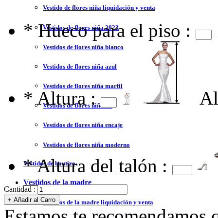
Vestido de flores niña liquidación y venta
*
Hueco para el piso :
Vestidos de flores niña 2023
Vestidos de flores niña blanco
Vestidos de flores niña azul
Vestidos de flores niña marfil
*
Altura :
Al
Vestidos de flores niña tul
Vestidos de flores niña encaje
Vestidos de flores niña moderno
*
Altura del talón :
Vestidos de bautizo
Vestidos de la madre
Cantidad :
Vestidos de la madre liquidación y venta
Estamos te recomendamos qu