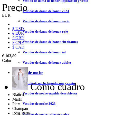
Vestido de dama de honor liquidación y venta
Precio
Vestidos de dama de honor 2023
EUR
Vestidos de dama de honor corto
$ USD
Vestidos de dama de honor rojo
€ EUR
£ GBP
Vestidos de dama de honor sin tirantes
₣ CHF
$ CAD
Vestidos de dama de honor tul
€ 103,89
Color
Vestidos de dama de honor adulto
Vestidos de noche
Como cuadro
Vestido de noche liquidación y venta
Vestidos de noche espalda descubierta
Blanco
Marfil
Plata
Vestidos de noche 2023
Champán
Rosa Perla
Vestidos de noche tallas grandes