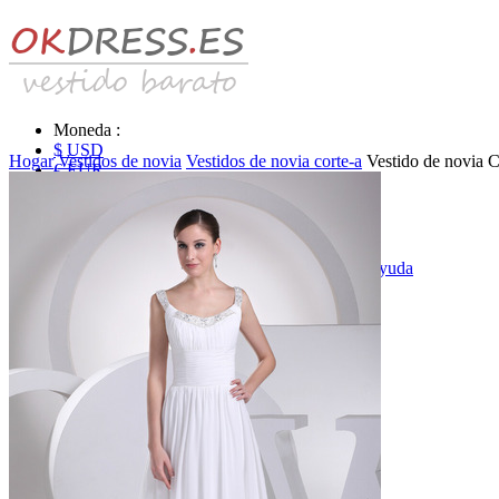
Moneda :
$ USD
Hogar
Vestidos de novia
Vestidos de novia corte-a
Vestido de novia C
€ EUR
£ GBP
₣ CHF
$ CAD
|
Identificarse & Registrarse
|
Obtener la contraseña
|
Ayuda
Mensaje
Carro (0)
Vestidos de novia
Vestido de novia liquidación y venta
Vestidos de novia vendimia