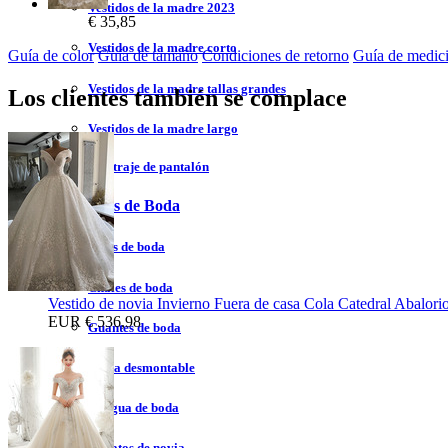
Vestidos de la madre 2023
€ 35,85
Vestidos de la madre corto
Guía de color
Guía de tamaño
Condiciones de retorno
Guía de medic
Vestidos de la madre tallas grandes
Los clientes también se complace
Vestidos de la madre largo
Vestidos de traje de pantalón
Accesorios de Boda
Velos de boda
Chales de boda
Vestido de novia Invierno Fuera de casa Cola Catedral Abalor
EUR
€ 536,98
Guantes de boda
Falda desmontable
Enagua de boda
Zapatos de novia