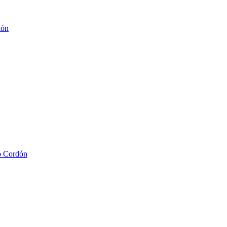
ión
io Cordón