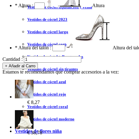
*
Altura :
Altura
Vestidos de cóctel liquidación y venta
Vestidos de cóctel 2023
Vestidos de cóctel largo
Vestidos de cóctel corto
*
Altura del talón :
Altura del ta
Vestidos de cóctel tallas grandes
Cantidad :
Vestidos de cóctel sin tirantes
Estamos te recomendamos que comprar accesorios a la vez:
Vestidos de cóctel azul
Vestidos de cóctel rojo
€ 8,27
Vestidos de cóctel coral
Vestidos de cóctel moderno
Vestidos de flores niña
€ 36,78