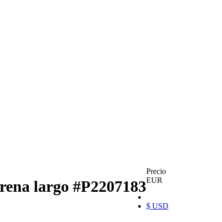
Precio
EUR
irena largo
#P2207183
$ USD