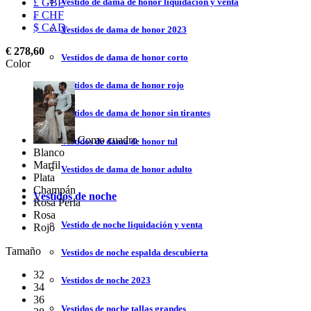
Vestido de dama de honor liquidación y venta
£ GBP
₣ CHF
$ CAD
Vestidos de dama de honor 2023
€ 278,60
Vestidos de dama de honor corto
Color
Vestidos de dama de honor rojo
Vestidos de dama de honor sin tirantes
Como cuadro
Vestidos de dama de honor tul
Blanco
Marfil
Vestidos de dama de honor adulto
Plata
Champán
Vestidos de noche
Rosa Perla
Rosa
Vestido de noche liquidación y venta
Rojo
Tamaño
Vestidos de noche espalda descubierta
32
Vestidos de noche 2023
34
36
Vestidos de noche tallas grandes