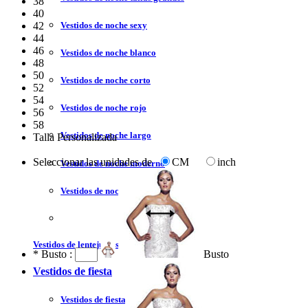
38
40
Vestidos de noche sexy
42
44
46
Vestidos de noche blanco
48
50
Vestidos de noche corto
52
54
Vestidos de noche rojo
56
58
Vestidos de noche largo
Talla Personalizada
Seleccionar las unidades de
CM
inch
Vestidos de noche moderno
Vestidos de noche sin tirantes
Vestidos de lentejuelas
*
Busto :
Busto
Vestidos de fiesta
Vestidos de fiesta liquidación y venta