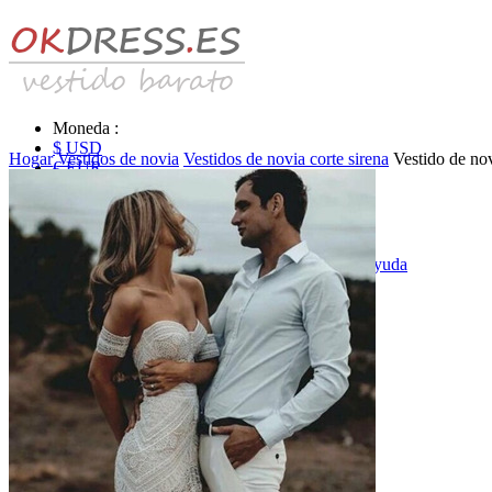
Moneda :
$ USD
Hogar
Vestidos de novia
Vestidos de novia corte sirena
Vestido de no
€ EUR
£ GBP
₣ CHF
$ CAD
|
Identificarse & Registrarse
|
Obtener la contraseña
|
Ayuda
Mensaje
Carro (0)
Vestidos de novia
Vestido de novia liquidación y venta
Vestidos de novia vendimia