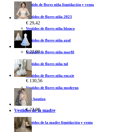
Vestido de flores niña liquidación y venta
Vestidos de flores niña 2023
€ 29,42
Vestidos de flores niña blanco
Vestidos de flores niña azul
€ 22,99
Vestidos de flores niña marfil
Vestidos de flores niña tul
Vestidos de flores niña encaje
€ 130,56
Vestidos de flores niña moderno
Vestidos de bautizo
€ 23,90
Vestidos de la madre
Vestidos de la madre liquidación y venta