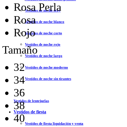
Rosa Perla
Vestidos de noche sexy
Rosa
Vestidos de noche blanco
Rojo
Vestidos de noche corto
Vestidos de noche rojo
Tamaño
Vestidos de noche largo
32
Vestidos de noche moderno
34
Vestidos de noche sin tirantes
36
Vestidos de lentejuelas
38
Vestidos de fiesta
40
Vestidos de fiesta liquidación y venta