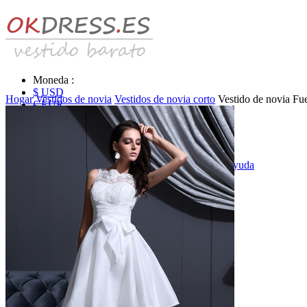
Moneda :
$ USD
Hogar
Vestidos de novia
Vestidos de novia corto
Vestido de novia Fu
€ EUR
£ GBP
₣ CHF
$ CAD
|
Identificarse & Registrarse
|
Obtener la contraseña
|
Ayuda
Mensaje
Carro (0)
Vestidos de novia
Vestido de novia liquidación y venta
Vestidos de novia vendimia