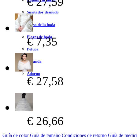
€ 27,59
Sujetador desnudo
Bolso de la boda
Flores de boda
€ 7,35
Peluca
Bufanda
Adorno
€ 27,58
€ 26,66
Guía de color
Guía de tamaño
Condiciones de retorno
Guía de medic