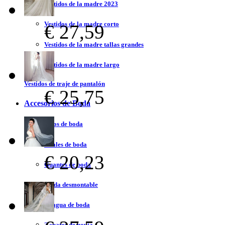
Vestidos de la madre 2023
Vestidos de la madre corto
€ 27,59
Vestidos de la madre tallas grandes
Vestidos de la madre largo
Vestidos de traje de pantalón
€ 25,75
Accesorios de Boda
Velos de boda
Chales de boda
€ 20,23
Guantes de boda
Falda desmontable
Enagua de boda
Zapatos de novia