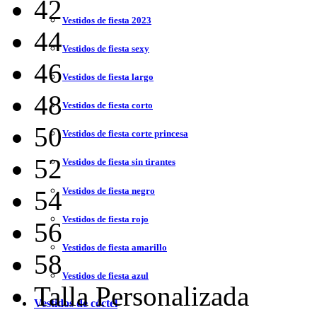
42
Vestidos de fiesta 2023
44
Vestidos de fiesta sexy
46
Vestidos de fiesta largo
48
Vestidos de fiesta corto
50
Vestidos de fiesta corte princesa
52
Vestidos de fiesta sin tirantes
Vestidos de fiesta negro
54
Vestidos de fiesta rojo
56
Vestidos de fiesta amarillo
58
Vestidos de fiesta azul
Talla Personalizada
Vestidos de cóctel