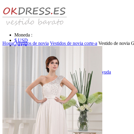
Moneda :
$ USD
Hogar
Vestidos de novia
Vestidos de novia corte-a
Vestido de novia 
€ EUR
£ GBP
₣ CHF
$ CAD
|
Identificarse & Registrarse
|
Obtener la contraseña
|
Ayuda
Mensaje
Carro (0)
Vestidos de novia
Vestido de novia liquidación y venta
Vestidos de novia vendimia