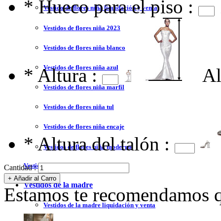
*
Hueco para el piso :
Vestido de flores niña liquidación y venta
Vestidos de flores niña 2023
Vestidos de flores niña blanco
Vestidos de flores niña azul
*
Altura :
Al
Vestidos de flores niña marfil
Vestidos de flores niña tul
Vestidos de flores niña encaje
*
Altura del talón :
Vestidos de flores niña moderno
Vestidos de bautizo
Cantidad :
Vestidos de la madre
Estamos te recomendamos qu
Vestidos de la madre liquidación y venta