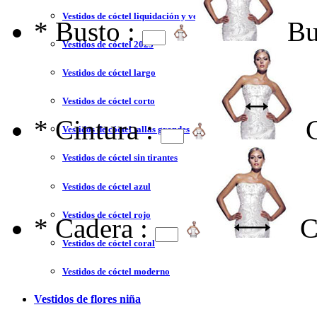
Vestidos de cóctel liquidación y venta
*
Busto :
Bu
Vestidos de cóctel 2023
Vestidos de cóctel largo
Vestidos de cóctel corto
*
Cintura :
Vestidos de cóctel tallas grandes
Vestidos de cóctel sin tirantes
Vestidos de cóctel azul
Vestidos de cóctel rojo
*
Cadera :
C
Vestidos de cóctel coral
Vestidos de cóctel moderno
Vestidos de flores niña