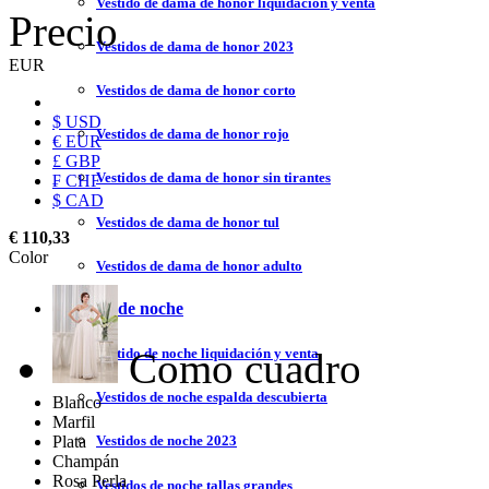
Vestido de dama de honor liquidación y venta
Precio
Vestidos de dama de honor 2023
EUR
Vestidos de dama de honor corto
$ USD
Vestidos de dama de honor rojo
€ EUR
£ GBP
Vestidos de dama de honor sin tirantes
₣ CHF
$ CAD
Vestidos de dama de honor tul
€ 110,33
Color
Vestidos de dama de honor adulto
Vestidos de noche
Como cuadro
Vestido de noche liquidación y venta
Vestidos de noche espalda descubierta
Blanco
Marfil
Plata
Vestidos de noche 2023
Champán
Rosa Perla
Vestidos de noche tallas grandes