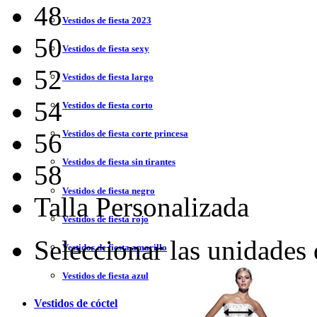
48
Vestidos de fiesta 2023
50
Vestidos de fiesta sexy
52
Vestidos de fiesta largo
54
Vestidos de fiesta corto
56
Vestidos de fiesta corte princesa
Vestidos de fiesta sin tirantes
58
Vestidos de fiesta negro
Talla Personalizada
Vestidos de fiesta rojo
Seleccionar las unidades
Vestidos de fiesta amarillo
Vestidos de fiesta azul
Vestidos de cóctel