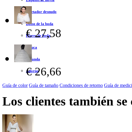
Sujetador desnudo
Bolso de la boda
€ 27,58
Flores de boda
Peluca
Bufanda
€ 26,66
Adorno
Guía de color
Guía de tamaño
Condiciones de retorno
Guía de medic
Los clientes también se