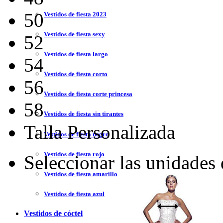
50
Vestidos de fiesta 2023
Vestidos de fiesta sexy
52
Vestidos de fiesta largo
54
Vestidos de fiesta corto
56
Vestidos de fiesta corte princesa
58
Vestidos de fiesta sin tirantes
Talla Personalizada
Vestidos de fiesta negro
Vestidos de fiesta rojo
Seleccionar las unidades
Vestidos de fiesta amarillo
Vestidos de fiesta azul
Vestidos de cóctel