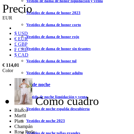
Vestido de dama de honor liquidación y venta
Precio
Vestidos de dama de honor 2023
EUR
Vestidos de dama de honor corto
$ USD
Vestidos de dama de honor rojo
€ EUR
£ GBP
Vestidos de dama de honor sin tirantes
₣ CHF
$ CAD
Vestidos de dama de honor tul
€ 114,01
Color
Vestidos de dama de honor adulto
Vestidos de noche
Como cuadro
Vestido de noche liquidación y venta
Vestidos de noche espalda descubierta
Blanco
Marfil
Plata
Vestidos de noche 2023
Champán
Rosa Perla
Vestidos de noche tallas grandes