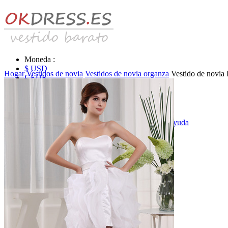
Moneda :
$ USD
Hogar
Vestidos de novia
Vestidos de novia organza
Vestido de novia 
€ EUR
£ GBP
₣ CHF
$ CAD
|
Identificarse & Registrarse
|
Obtener la contraseña
|
Ayuda
Mensaje
Carro (0)
Vestidos de novia
Vestido de novia liquidación y venta
Vestidos de novia vendimia