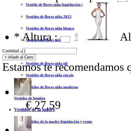
Vestido de flores niña liquidación y venta
Vestidos de flores niña 2023
Vestidos de flores niña blanco
*
Altura :
Al
Vestidos de flores niña azul
Cantidad :
Vestidos de flores niña marfil
Estamos te recomendamos qu
Vestidos de flores niña tul
Vestidos de flores niña encaje
Vestidos de flores niña moderno
Vestidos de bautizo
€ 27,59
Vestidos de la madre
Vestidos de la madre liquidación y venta