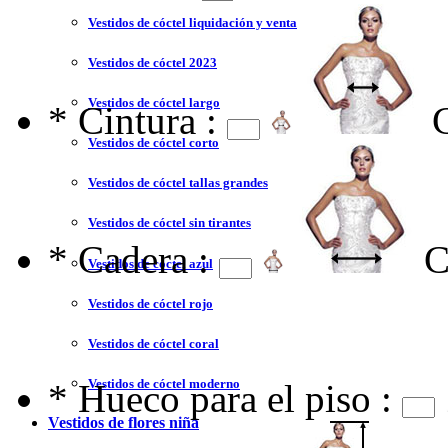
Vestidos de cóctel liquidación y venta
Vestidos de cóctel 2023
Vestidos de cóctel largo
*
Cintura :
Vestidos de cóctel corto
Vestidos de cóctel tallas grandes
Vestidos de cóctel sin tirantes
*
Cadera :
C
Vestidos de cóctel azul
Vestidos de cóctel rojo
Vestidos de cóctel coral
Vestidos de cóctel moderno
*
Hueco para el piso :
Vestidos de flores niña