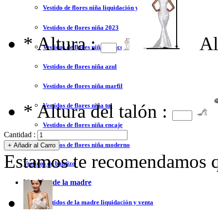
Vestido de flores niña liquidación y venta
Vestidos de flores niña 2023
*
Altura :
Al
Vestidos de flores niña blanco
Vestidos de flores niña azul
Vestidos de flores niña marfil
*
Altura del talón :
Vestidos de flores niña tul
Vestidos de flores niña encaje
Cantidad :
Vestidos de flores niña moderno
Estamos te recomendamos qu
Vestidos de bautizo
Vestidos de la madre
Vestidos de la madre liquidación y venta