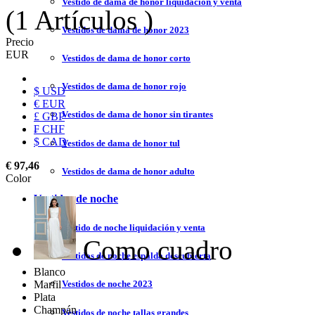
Vestido de dama de honor liquidación y venta
(1 Artículos )
Vestidos de dama de honor 2023
Precio
EUR
Vestidos de dama de honor corto
Vestidos de dama de honor rojo
$ USD
€ EUR
Vestidos de dama de honor sin tirantes
£ GBP
₣ CHF
$ CAD
Vestidos de dama de honor tul
€ 97,46
Vestidos de dama de honor adulto
Color
Vestidos de noche
Vestido de noche liquidación y venta
Como cuadro
Vestidos de noche espalda descubierta
Blanco
Marfil
Vestidos de noche 2023
Plata
Champán
Vestidos de noche tallas grandes