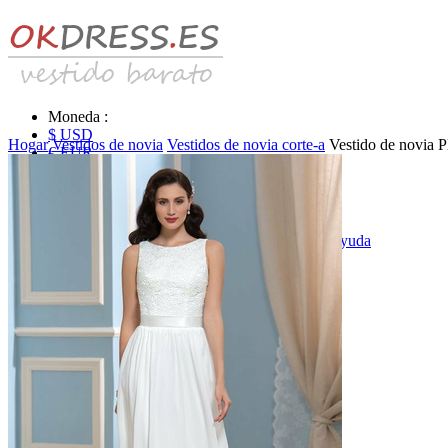
Moneda :
$ USD
Hogar
Vestidos de novia
Vestidos de novia corte-a
Vestido de novia P
€ EUR
£ GBP
₣ CHF
$ CAD
|
Identificarse & Registrarse
|
Obtener la contraseña
|
Ayuda
Mensaje
Carro (0)
Vestidos de novia
Vestido de novia liquidación y venta
Vestidos de novia vendimia