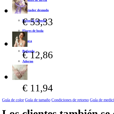
Sujetador desnudo
€ 53,33
Bolso de la boda
Flores de boda
Peluca
Bufanda
€ 12,86
Adorno
€ 11,94
Guía de color
Guía de tamaño
Condiciones de retorno
Guía de medic
Los clientes también se