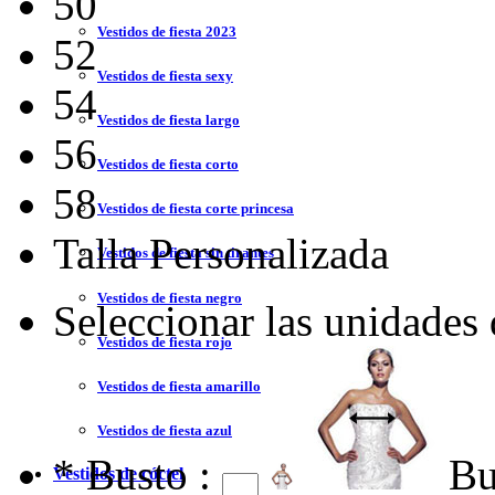
50
Vestidos de fiesta 2023
52
Vestidos de fiesta sexy
54
Vestidos de fiesta largo
56
Vestidos de fiesta corto
58
Vestidos de fiesta corte princesa
Talla Personalizada
Vestidos de fiesta sin tirantes
Vestidos de fiesta negro
Seleccionar las unidades
Vestidos de fiesta rojo
Vestidos de fiesta amarillo
Vestidos de fiesta azul
*
Busto :
Bu
Vestidos de cóctel