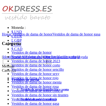
Moneda :
$ USD
Hogar
Vestidos de dama de honor
Vestidos de dama de honor gasa
€ EUR
£ GBP
Categoría
₣ CHF
$ CAD
Vestidos de dama de honor
Vestido de dama de honor liquidación y venta
|
Identificarse & Registrarse
|
Obtener la contraseña
|
Ayuda
Vestidos de dama de honor 2023
Vestidos de dama de honor corto
Mensaje
Vestidos de dama de honor sencillo
Carro (0)
Vestidos de dama de honor sexy
Vestidos de dama de honor rojo
Vestidos de novia
Vestidos de dama de honor menta
Vestidos de dama de honor rosa
Vestido de novia liquidación y venta
Vestidos de dama de honor corte-a
Vestidos de dama de honor sin tirantes
Vestidos de novia vendimia
Vestidos de dama de honor tul
Vestidos de dama de honor gasa