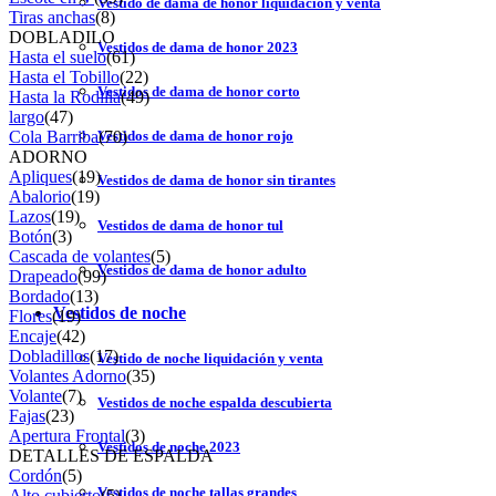
Vestido de dama de honor liquidación y venta
Tiras anchas
(8)
DOBLADILO
Vestidos de dama de honor 2023
Hasta el suelo
(61)
Hasta el Tobillo
(22)
Vestidos de dama de honor corto
Hasta la Rodilla
(49)
largo
(47)
Cola Barriba
(70)
Vestidos de dama de honor rojo
ADORNO
Apliques
(19)
Vestidos de dama de honor sin tirantes
Abalorio
(19)
Lazos
(19)
Vestidos de dama de honor tul
Botón
(3)
Cascada de volantes
(5)
Vestidos de dama de honor adulto
Drapeado
(99)
Bordado
(13)
Vestidos de noche
Flores
(19)
Encaje
(42)
Dobladillos
(17)
Vestido de noche liquidación y venta
Volantes Adorno
(35)
Volante
(7)
Vestidos de noche espalda descubierta
Fajas
(23)
Apertura Frontal
(3)
Vestidos de noche 2023
DETALLES DE ESPALDA
Cordón
(5)
Vestidos de noche tallas grandes
Alto cubierto
(5)