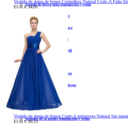
Vestido de dama de honor Cremallera Natural Corte-A Falta 
Vestido de flores niña liquidación y venta
EUR
€ 34,01
Vestidos de flores niña 2023
Vestidos de flores niña blanco
Vestidos de flores niña azul
Vestidos de flores niña marfil
Vestidos de flores niña tul
Vestidos de flores niña encaje
Vestidos de flores niña moderno
Vestidos de bautizo
Vestidos de la madre
Vestido de dama de honor Corte-A primavera Natural Sin man
Vestidos de la madre liquidación y venta
EUR
€ 30,33