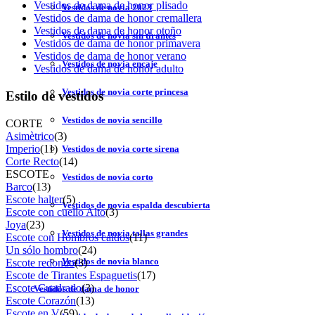
Vestidos de dama de honor plisado
Vestidos de novia 2023
Vestidos de dama de honor cremallera
Vestidos de dama de honor otoño
Vestidos de novia sin tirantes
Vestidos de dama de honor primavera
Vestidos de dama de honor verano
Vestidos de novia encaje
Vestidos de dama de honor adulto
Vestidos de novia corte princesa
Estilo de vestidos
Vestidos de novia sencillo
CORTE
Asimètrico
(3)
Imperio
(11)
Vestidos de novia corte sirena
Corte Recto
(14)
ESCOTE
Vestidos de novia corto
Barco
(13)
Escote halter
(5)
Vestidos de novia espalda descubierta
Escote con cuello Alto
(3)
Joya
(23)
Vestidos de novia tallas grandes
Escote con Hombros caídos
(11)
Un sólo hombro
(24)
Vestidos de novia blanco
Escote redondo
(3)
Escote de Tirantes Espaguetis
(17)
Escote Cuadrado
(3)
Vestidos de dama de honor
Escote Corazón
(13)
Escote en V
(59)