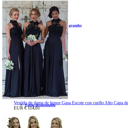
Vestidos de la madre 2023
Vestidos de la madre corto
Vestidos de la madre tallas grandes
Vestidos de la madre largo
Vestidos de traje de pantalón
Accesorios de Boda
Velos de boda
Chales de boda
Guantes de boda
Vestido de dama de honor Gasa Escote con cuello Alto Capa d
Falda desmontable
EUR
€ 114,01
Enagua de boda
Zapatos de novia