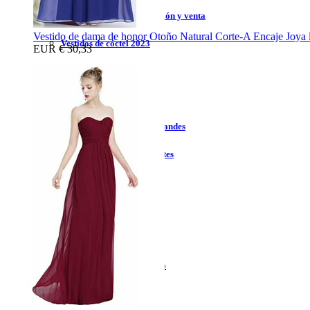
Vestidos de cóctel liquidación y venta
Vestido de dama de honor Otoño Natural Corte-A Encaje Joya 
Vestidos de cóctel 2023
EUR
€ 30,33
Vestidos de cóctel largo
Vestidos de cóctel corto
Vestidos de cóctel tallas grandes
Vestidos de cóctel sin tirantes
Vestidos de cóctel azul
Vestidos de cóctel rojo
Vestidos de cóctel coral
Vestidos de cóctel moderno
Vestidos de flores niña