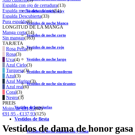
Espalda con ojo de cerradura
(13)
Espalda medio descubierto
(51)
Vestidos de noche sexy
Espalda Descubierta
(33)
Pura espalda
(6)
Vestidos de noche blanco
LONGITUD DE LA MANGA
Manga corta
(14)
Vestidos de noche corto
Sin mangas
(163)
TARJETA
Vestidos de noche rojo
Rosa Perla
(3)
Rosa
(3)
Uva
(4)
Vestidos de noche largo
Azul Cielo
(3)
Turquesa
(3)
Vestidos de noche moderno
Azul
(3)
Azul Marino
(3)
Vestidos de noche sin tirantes
Azul real
(6)
Coral
(3)
Negro
(3)
PREIS
Vestidos de lentejuelas
Moins de €91,95
(62)
€91,95 - €137,93
(125)
Vestidos de fiesta
Vestidos de dama de honor gasa
Vestidos de fiesta liquidación y venta