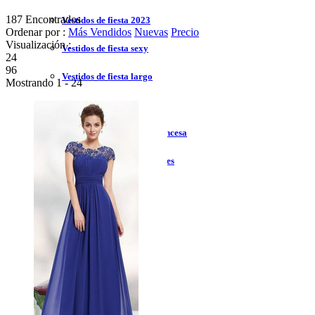
187 Encontrados
Vestidos de fiesta 2023
Ordenar por :
Más Vendidos
Nuevas
Precio
Visualización :
Vestidos de fiesta sexy
24
96
Vestidos de fiesta largo
Mostrando 1 - 24
Vestidos de fiesta corto
Vestidos de fiesta corte princesa
Vestidos de fiesta sin tirantes
Vestidos de fiesta negro
Vestidos de fiesta rojo
Vestidos de fiesta amarillo
Vestidos de fiesta azul
Vestidos de cóctel