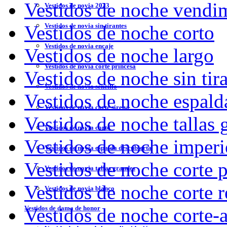
Vestidos de noche vendi
Vestidos de novia 2023
Vestidos de novia sin tirantes
Vestidos de noche corto
Vestidos de novia encaje
Vestidos de noche largo
Vestidos de novia corte princesa
Vestidos de noche sin tir
Vestidos de novia sencillo
Vestidos de noche espald
Vestidos de novia corte sirena
Vestidos de noche tallas 
Vestidos de novia corto
Vestidos de noche imperi
Vestidos de novia espalda descubierta
Vestidos de noche corte p
Vestidos de novia tallas grandes
Vestidos de noche corte r
Vestidos de novia blanco
Vestidos de dama de honor
Vestidos de noche corte-