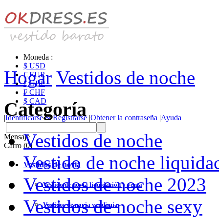
Moneda :
$ USD
Hogar
Vestidos de noche
€ EUR
£ GBP
₣ CHF
$ CAD
Categoría
|
Identificarse & Registrarse
|
Obtener la contraseña
|
Ayuda
Vestidos de noche
Mensaje
Carro (0)
Vestido de noche liquida
Vestidos de novia
Vestidos de noche 2023
Vestido de novia liquidación y venta
Vestidos de noche sexy
Vestidos de novia vendimia