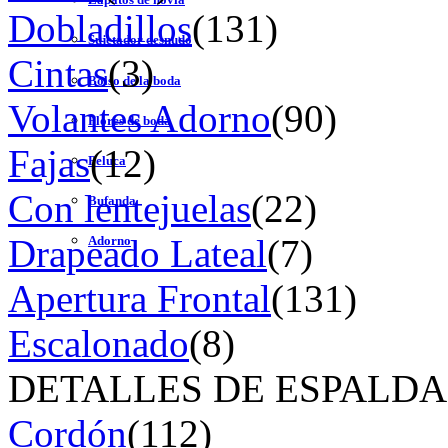
Dobladillos
(131)
Sujetador desnudo
Cintas
(3)
Bolso de la boda
Volantes Adorno
(90)
Flores de boda
Fajas
(12)
Peluca
Con lentejuelas
(22)
Bufanda
Drapeado Lateal
(7)
Adorno
Apertura Frontal
(131)
Escalonado
(8)
DETALLES DE ESPALDA
Cordón
(112)