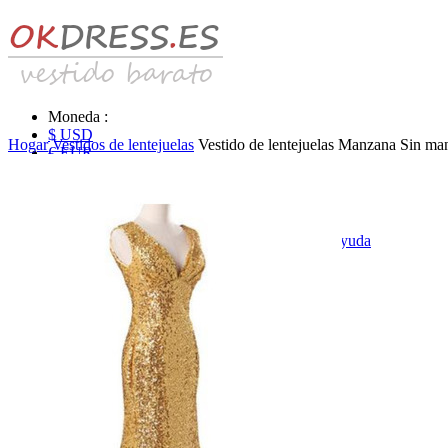
Moneda :
$ USD
Hogar
Vestidos de lentejuelas
Vestido de lentejuelas Manzana Sin ma
€ EUR
£ GBP
₣ CHF
$ CAD
|
Identificarse & Registrarse
|
Obtener la contraseña
|
Ayuda
Mensaje
Carro (0)
Vestidos de novia
Vestido de novia liquidación y venta
Vestidos de novia vendimia