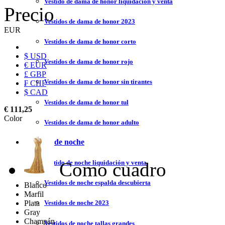
Vestido de dama de honor liquidación y venta
Precio
Vestidos de dama de honor 2023
EUR
Vestidos de dama de honor corto
$ USD
Vestidos de dama de honor rojo
€ EUR
£ GBP
Vestidos de dama de honor sin tirantes
₣ CHF
$ CAD
Vestidos de dama de honor tul
€ 111,25
Color
Vestidos de dama de honor adulto
Vestidos de noche
Como cuadro
Vestido de noche liquidación y venta
Vestidos de noche espalda descubierta
Blanco
Marfil
Plata
Vestidos de noche 2023
Gray
Champán
Vestidos de noche tallas grandes