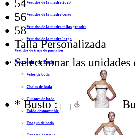
54
Vestidos de la madre 2023
56
Vestidos de la madre corto
58
Vestidos de la madre tallas grandes
Vestidos de la madre largo
Talla Personalizada
Vestidos de traje de pantalón
Seleccionar las unidades
Accesorios de Boda
Velos de boda
Chales de boda
Guantes de boda
*
Busto :
Bu
Falda desmontable
Enagua de boda
Zapatos de novia