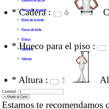
*
Cadera :
C
Sujetador desnudo
Bolso de la boda
Flores de boda
Peluca
*
Hueco para el piso :
Bufanda
Adorno
*
Altura :
Al
Cantidad :
Estamos te recomendamos qu