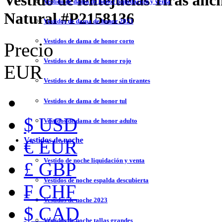
Vestido de lentejuelas Tiras an
Vestido de dama de honor liquidación y venta
Natural
#P2158136
Vestidos de dama de honor 2023
Vestidos de dama de honor corto
Precio
Vestidos de dama de honor rojo
EUR
Vestidos de dama de honor sin tirantes
Vestidos de dama de honor tul
$ USD
Vestidos de dama de honor adulto
Vestidos de noche
€ EUR
Vestido de noche liquidación y venta
£ GBP
Vestidos de noche espalda descubierta
₣ CHF
Vestidos de noche 2023
$ CAD
Vestidos de noche tallas grandes