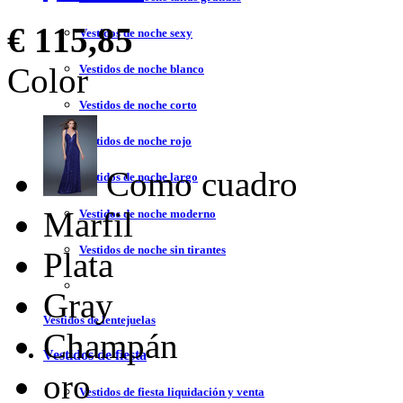
€ 115,85
Vestidos de noche sexy
Color
Vestidos de noche blanco
Vestidos de noche corto
Vestidos de noche rojo
Como cuadro
Vestidos de noche largo
Marfil
Vestidos de noche moderno
Vestidos de noche sin tirantes
Plata
Gray
Vestidos de lentejuelas
Champán
Vestidos de fiesta
oro
Vestidos de fiesta liquidación y venta