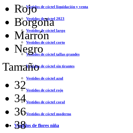
Rojo
Vestidos de cóctel liquidación y venta
Borgoña
Vestidos de cóctel 2023
Vestidos de cóctel largo
Marrón
Vestidos de cóctel corto
Negro
Vestidos de cóctel tallas grandes
Tamaño
Vestidos de cóctel sin tirantes
Vestidos de cóctel azul
32
Vestidos de cóctel rojo
34
Vestidos de cóctel coral
36
Vestidos de cóctel moderno
38
Vestidos de flores niña