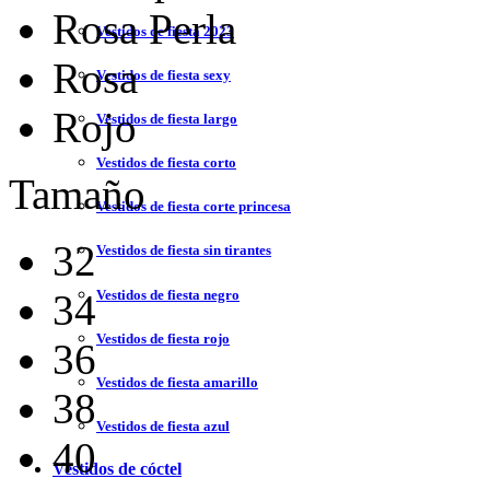
Rosa Perla
Vestidos de fiesta 2023
Rosa
Vestidos de fiesta sexy
Rojo
Vestidos de fiesta largo
Vestidos de fiesta corto
Tamaño
Vestidos de fiesta corte princesa
32
Vestidos de fiesta sin tirantes
Vestidos de fiesta negro
34
Vestidos de fiesta rojo
36
Vestidos de fiesta amarillo
38
Vestidos de fiesta azul
40
Vestidos de cóctel