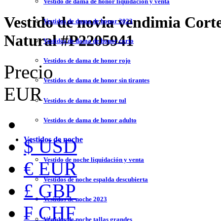
Vestido de dama de honor liquidación y venta
Vestido de novia vendimia Cort
Vestidos de dama de honor 2023
Natural
#P2205941
Vestidos de dama de honor corto
Vestidos de dama de honor rojo
Precio
Vestidos de dama de honor sin tirantes
EUR
Vestidos de dama de honor tul
Vestidos de dama de honor adulto
Vestidos de noche
$ USD
Vestido de noche liquidación y venta
€ EUR
Vestidos de noche espalda descubierta
£ GBP
Vestidos de noche 2023
₣ CHF
Vestidos de noche tallas grandes