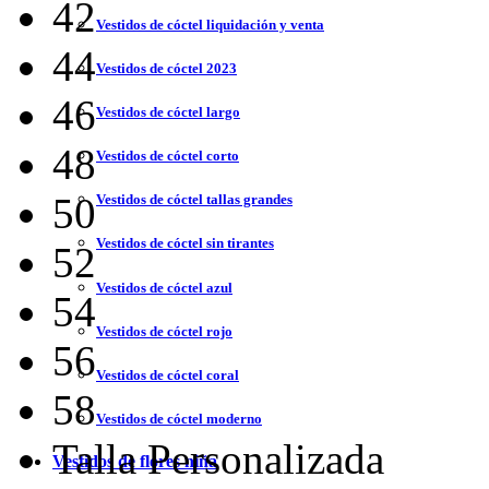
42
Vestidos de cóctel liquidación y venta
44
Vestidos de cóctel 2023
46
Vestidos de cóctel largo
48
Vestidos de cóctel corto
50
Vestidos de cóctel tallas grandes
Vestidos de cóctel sin tirantes
52
Vestidos de cóctel azul
54
Vestidos de cóctel rojo
56
Vestidos de cóctel coral
58
Vestidos de cóctel moderno
Talla Personalizada
Vestidos de flores niña