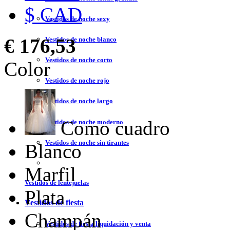
$ CAD
Vestidos de noche sexy
€ 176,53
Vestidos de noche blanco
Vestidos de noche corto
Color
Vestidos de noche rojo
Vestidos de noche largo
Como cuadro
Vestidos de noche moderno
Vestidos de noche sin tirantes
Blanco
Marfil
Vestidos de lentejuelas
Plata
Vestidos de fiesta
Champán
Vestidos de fiesta liquidación y venta