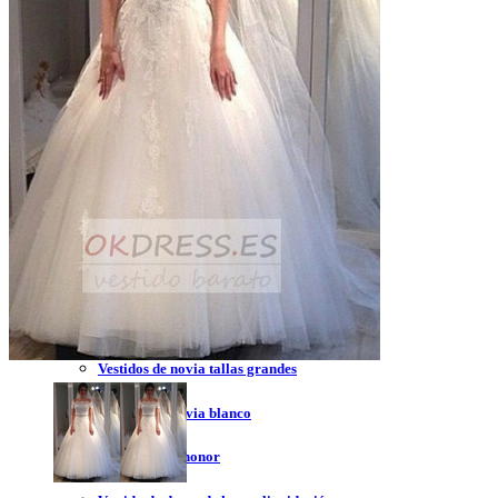
Vestidos de novia 2023
Vestidos de novia sin tirantes
Vestidos de novia encaje
Vestidos de novia corte princesa
Vestidos de novia sencillo
Vestidos de novia corte sirena
Vestidos de novia corto
Vestidos de novia espalda descubierta
Vestidos de novia tallas grandes
Vestidos de novia blanco
Vestidos de dama de honor