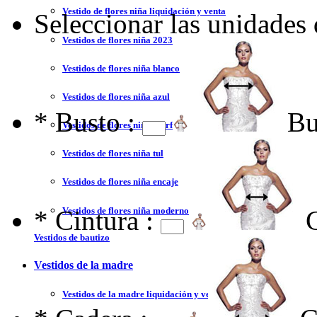
Vestido de flores niña liquidación y venta
Seleccionar las unidades
Vestidos de flores niña 2023
Vestidos de flores niña blanco
Vestidos de flores niña azul
*
Busto :
Bu
Vestidos de flores niña marfil
Vestidos de flores niña tul
Vestidos de flores niña encaje
Vestidos de flores niña moderno
*
Cintura :
Vestidos de bautizo
Vestidos de la madre
Vestidos de la madre liquidación y venta