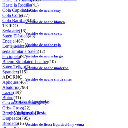
Hasta la Rodilla
(41)
Cola Capilla
(19)
Vestidos de noche sexy
Cola Corte
(27)
Cola Barriba
(919)
Vestidos de noche blanco
TEJIDO
Seda arte
(18)
Vestidos de noche corto
Satén Elástico
(43)
Encaje
(467)
Vestidos de noche rojo
Lentejuelas
(59)
seda similar a Satén
(12)
terciopelo
(37)
Vestidos de noche largo
Bueno Simulated Leather
(10)
Satén Tejido
(7)
Vestidos de noche moderno
Spandex
(115)
ADORNO
Vestidos de noche sin tirantes
Apliques
(467)
Abalorio
(796)
Lazos
(49)
Botón
(31)
Vestidos de lentejuelas
Cascada de volantes
(22)
Criss Cross
(22)
Vestidos de fiesta
Broche de cristal
(4)
Drapeado
(795)
Bordado
(151)
Vestidos de fiesta liquidación y venta