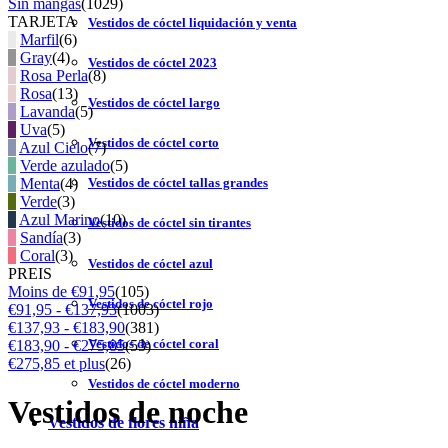
Sin mangas
(1029)
TARJETA
Vestidos de cóctel liquidación y venta
Marfil
(6)
Gray
(4)
Vestidos de cóctel 2023
Rosa Perla
(8)
Rosa
(13)
Vestidos de cóctel largo
Lavanda
(5)
Uva
(5)
Vestidos de cóctel corto
Azul Cielo
(7)
Verde azulado
(5)
Menta
(4)
Vestidos de cóctel tallas grandes
Verde
(3)
Azul Marino
(10)
Vestidos de cóctel sin tirantes
Sandía
(3)
Coral
(3)
Vestidos de cóctel azul
PREIS
Moins de €91,95
(105)
Vestidos de cóctel rojo
€91,95 - €137,93
(1003)
€137,93 - €183,90
(381)
Vestidos de cóctel coral
€183,90 - €275,85
(53)
€275,85 et plus
(26)
Vestidos de cóctel moderno
Vestidos de noche
Vestidos de flores niña