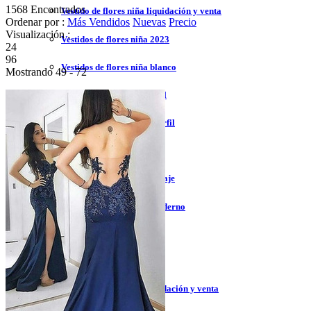
1568 Encontrados
Vestido de flores niña liquidación y venta
Ordenar por :
Más Vendidos
Nuevas
Precio
Visualización :
Vestidos de flores niña 2023
24
96
Vestidos de flores niña blanco
Mostrando 49 - 72
Vestidos de flores niña azul
Vestidos de flores niña marfil
Vestidos de flores niña tul
Vestidos de flores niña encaje
Vestidos de flores niña moderno
Vestidos de bautizo
Vestidos de la madre
Vestidos de la madre liquidación y venta