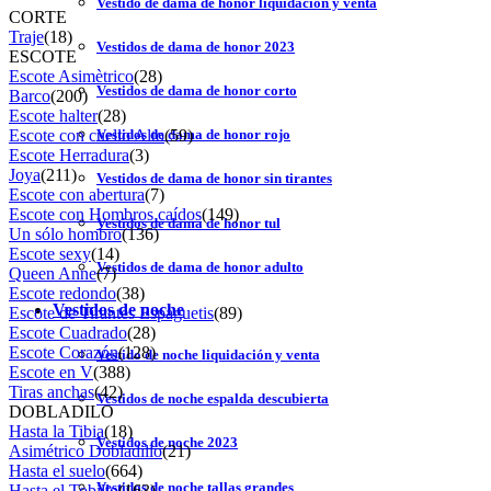
Vestido de dama de honor liquidación y venta
CORTE
Traje
(18)
Vestidos de dama de honor 2023
ESCOTE
Escote Asimètrico
(28)
Vestidos de dama de honor corto
Barco
(200)
Escote halter
(28)
Escote con cuello Alto
(59)
Vestidos de dama de honor rojo
Escote Herradura
(3)
Joya
(211)
Vestidos de dama de honor sin tirantes
Escote con abertura
(7)
Escote con Hombros caídos
(149)
Vestidos de dama de honor tul
Un sólo hombro
(136)
Escote sexy
(14)
Vestidos de dama de honor adulto
Queen Anne
(7)
Escote redondo
(38)
Vestidos de noche
Escote de Tirantes Espaguetis
(89)
Escote Cuadrado
(28)
Escote Corazón
(128)
Vestido de noche liquidación y venta
Escote en V
(388)
Tiras anchas
(42)
Vestidos de noche espalda descubierta
DOBLADILO
Hasta la Tibia
(18)
Vestidos de noche 2023
Asimétrico Dobladillo
(21)
Hasta el suelo
(664)
Vestidos de noche tallas grandes
Hasta el Tobillo
(163)