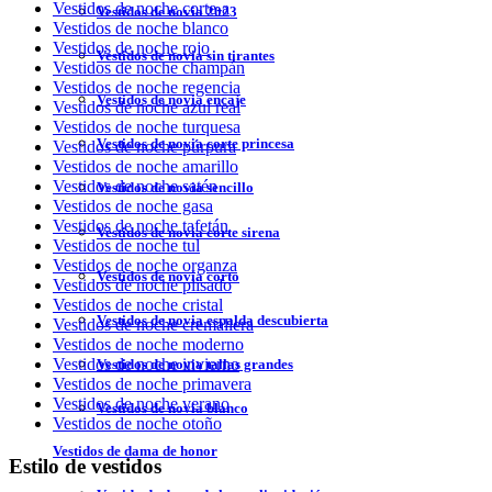
Vestidos de noche corte-a
Vestidos de novia 2023
Vestidos de noche blanco
Vestidos de noche rojo
Vestidos de novia sin tirantes
Vestidos de noche champán
Vestidos de noche regencia
Vestidos de novia encaje
Vestidos de noche azul real
Vestidos de noche turquesa
Vestidos de novia corte princesa
Vestidos de noche púrpura
Vestidos de noche amarillo
Vestidos de noche satén
Vestidos de novia sencillo
Vestidos de noche gasa
Vestidos de noche tafetán
Vestidos de novia corte sirena
Vestidos de noche tul
Vestidos de noche organza
Vestidos de novia corto
Vestidos de noche plisado
Vestidos de noche cristal
Vestidos de novia espalda descubierta
Vestidos de noche cremallera
Vestidos de noche moderno
Vestidos de noche invierno
Vestidos de novia tallas grandes
Vestidos de noche primavera
Vestidos de noche verano
Vestidos de novia blanco
Vestidos de noche otoño
Vestidos de dama de honor
Estilo de vestidos