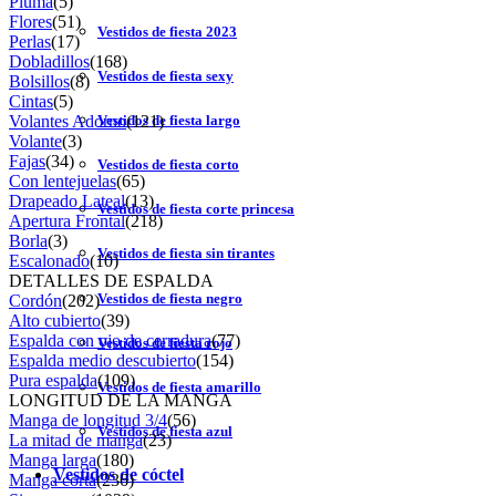
Pluma
(5)
Flores
(51)
Vestidos de fiesta 2023
Perlas
(17)
Dobladillos
(168)
Vestidos de fiesta sexy
Bolsillos
(8)
Cintas
(5)
Volantes Adorno
(121)
Vestidos de fiesta largo
Volante
(3)
Fajas
(34)
Vestidos de fiesta corto
Con lentejuelas
(65)
Drapeado Lateal
(13)
Vestidos de fiesta corte princesa
Apertura Frontal
(218)
Borla
(3)
Vestidos de fiesta sin tirantes
Escalonado
(10)
DETALLES DE ESPALDA
Vestidos de fiesta negro
Cordón
(202)
Alto cubierto
(39)
Espalda con ojo de cerradura
(77)
Vestidos de fiesta rojo
Espalda medio descubierto
(154)
Pura espalda
(109)
Vestidos de fiesta amarillo
LONGITUD DE LA MANGA
Manga de longitud 3/4
(56)
Vestidos de fiesta azul
La mitad de manga
(23)
Manga larga
(180)
Vestidos de cóctel
Manga corta
(236)