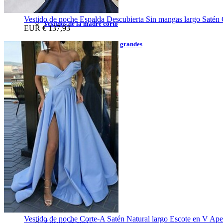
Vestidos de la madre 2023
Vestido de noche Espalda Descubierta Sin mangas largo Satén 
Vestidos de la madre corto
EUR
€ 137,93
Vestidos de la madre tallas grandes
Vestidos de la madre largo
Vestidos de traje de pantalón
Accesorios de Boda
Velos de boda
Chales de boda
Guantes de boda
Falda desmontable
Enagua de boda
Vestido de noche Corte-A Satén Natural largo Escote en V Aper
Zapatos de novia