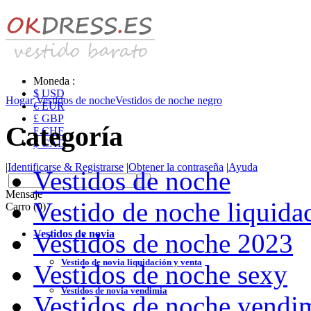
Moneda :
$ USD
Hogar
Vestidos de noche
Vestidos de noche negro
€ EUR
£ GBP
Categoría
₣ CHF
$ CAD
|
Identificarse & Registrarse
|
Obtener la contraseña
|
Ayuda
Vestidos de noche
Mensaje
Vestido de noche liquida
Carro (0)
Vestidos de novia
Vestidos de noche 2023
Vestido de novia liquidación y venta
Vestidos de noche sexy
Vestidos de novia vendimia
Vestidos de noche vendi