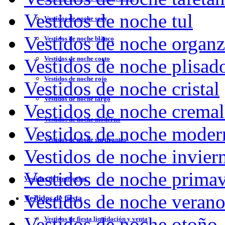
Vestidos de noche tul
Vestidos de noche sexy
Vestidos de noche organ
Vestidos de noche blanco
Vestidos de noche corto
Vestidos de noche plisad
Vestidos de noche rojo
Vestidos de noche cristal
Vestidos de noche largo
Vestidos de noche cremal
Vestidos de noche moderno
Vestidos de noche moder
Vestidos de noche sin tirantes
Vestidos de noche invier
Vestidos de noche prima
Vestidos de lentejuelas
Vestidos de noche veran
Vestidos de fiesta
Vestidos de noche otoño
Vestidos de fiesta liquidación y venta