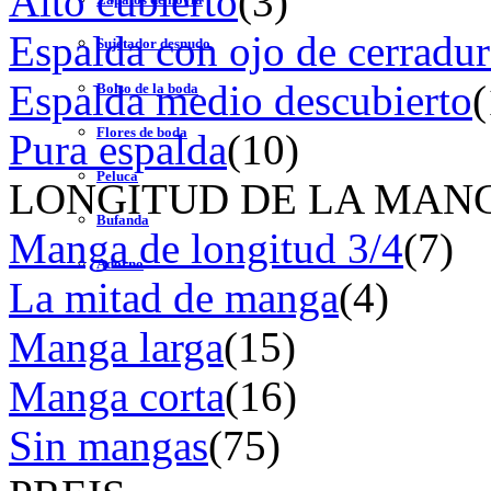
Alto cubierto
(3)
Espalda con ojo de cerradur
Sujetador desnudo
Espalda medio descubierto
(
Bolso de la boda
Flores de boda
Pura espalda
(10)
Peluca
LONGITUD DE LA MAN
Bufanda
Manga de longitud 3/4
(7)
Adorno
La mitad de manga
(4)
Manga larga
(15)
Manga corta
(16)
Sin mangas
(75)