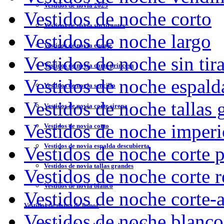
Vestidos de novia 2023
Vestidos de noche corto
Vestidos de novia sin tirantes
Vestidos de noche largo
Vestidos de novia encaje
Vestidos de noche sin tir
Vestidos de novia corte princesa
Vestidos de noche espald
Vestidos de novia sencillo
Vestidos de noche tallas 
Vestidos de novia corte sirena
Vestidos de noche imperi
Vestidos de novia corto
Vestidos de novia espalda descubierta
Vestidos de noche corte p
Vestidos de novia tallas grandes
Vestidos de noche corte r
Vestidos de novia blanco
Vestidos de noche corte-
Vestidos de dama de honor
Vestidos de noche blanco