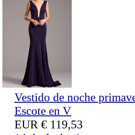
Vestido de noche primave
Escote en V
EUR
€ 119,53