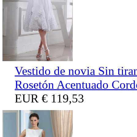
Vestido de novia Sin tir
Rosetón Acentuado Cord
EUR
€ 119,53