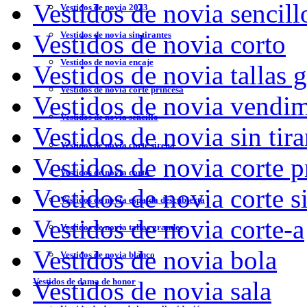
Vestidos de novia sencill
Vestidos de novia 2023
Vestidos de novia sin tirantes
Vestidos de novia corto
Vestidos de novia encaje
Vestidos de novia tallas 
Vestidos de novia corte princesa
Vestidos de novia vendi
Vestidos de novia sencillo
Vestidos de novia sin tira
Vestidos de novia corte sirena
Vestidos de novia corte p
Vestidos de novia corto
Vestidos de novia corte s
Vestidos de novia espalda descubierta
Vestidos de novia corte-a
Vestidos de novia tallas grandes
Vestidos de novia bola
Vestidos de novia blanco
Vestidos de dama de honor
Vestidos de novia sala