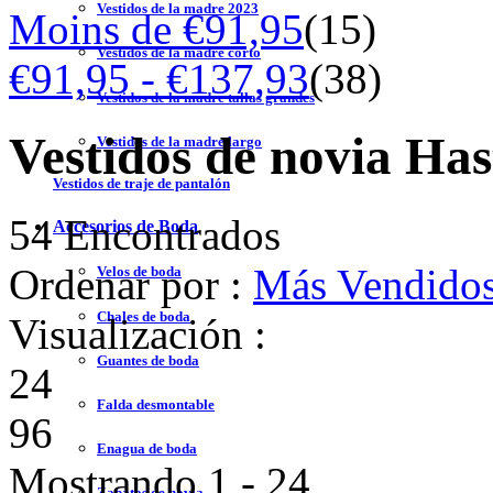
Vestidos de la madre 2023
Moins de €91,95
(15)
Vestidos de la madre corto
€91,95 - €137,93
(38)
Vestidos de la madre tallas grandes
Vestidos de novia Has
Vestidos de la madre largo
Vestidos de traje de pantalón
54 Encontrados
Accesorios de Boda
Ordenar por :
Más Vendido
Velos de boda
Chales de boda
Visualización :
Guantes de boda
24
Falda desmontable
96
Enagua de boda
Mostrando 1 - 24
Zapatos de novia