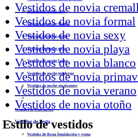
Vestidos de novia cremal
Vestidos de noche sexy
Vestidos de novia formal
Vestidos de noche blanco
Vestidos de novia sexy
Vestidos de noche corto
Vestidos de novia playa
Vestidos de noche rojo
Vestidos de novia blanco
Vestidos de noche largo
Vestidos de novia primav
Vestidos de noche moderno
Vestidos de noche sin tirantes
Vestidos de novia verano
Vestidos de novia otoño
Vestidos de lentejuelas
Estilo de vestidos
Vestidos de fiesta
Vestidos de fiesta liquidación y venta