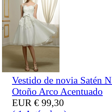
Vestido de novia Satén N
Otoño Arco Acentuado
EUR
€ 99,30