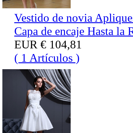
Vestido de novia Apliqu
Capa de encaje Hasta la 
EUR
€ 104,81
( 1 Artículos )