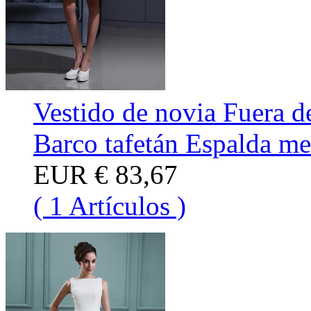
Vestido de novia Fuera d
Barco tafetán Espalda me
EUR
€ 83,67
( 1 Artículos )