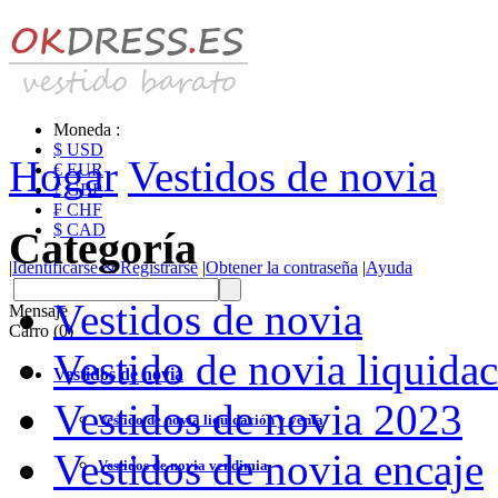
Moneda :
$ USD
Hogar
Vestidos de novia
€ EUR
£ GBP
₣ CHF
$ CAD
Categoría
|
Identificarse & Registrarse
|
Obtener la contraseña
|
Ayuda
Vestidos de novia
Mensaje
Carro (0)
Vestido de novia liquidac
Vestidos de novia
Vestidos de novia 2023
Vestido de novia liquidación y venta
Vestidos de novia encaje
Vestidos de novia vendimia