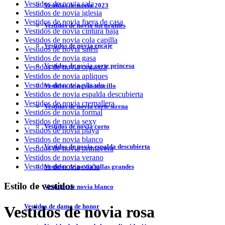
Vestidos de novia sala
Vestidos de novia 2023
Vestidos de novia iglesia
Vestidos de novia fuera de casa
Vestidos de novia sin tirantes
Vestidos de novia cintura baja
Vestidos de novia cola capilla
Vestidos de novia encaje
Vestidos de novia satén
Vestidos de novia gasa
Vestidos de novia corte princesa
Vestidos de novia organza
Vestidos de novia apliques
Vestidos de novia plisado
Vestidos de novia sencillo
Vestidos de novia espalda descubierta
Vestidos de novia cremallera
Vestidos de novia corte sirena
Vestidos de novia formal
Vestidos de novia sexy
Vestidos de novia corto
Vestidos de novia playa
Vestidos de novia blanco
Vestidos de novia espalda descubierta
Vestidos de novia primavera
Vestidos de novia verano
Vestidos de novia otoño
Vestidos de novia tallas grandes
Estilo de vestidos
Vestidos de novia blanco
Vestidos de dama de honor
Vestidos de novia rosa