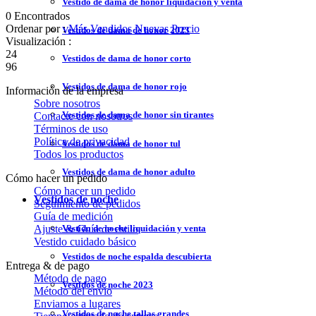
Vestido de dama de honor liquidación y venta
0 Encontrados
Ordenar por :
Más Vendidos
Nuevas
Precio
Vestidos de dama de honor 2023
Visualización :
24
Vestidos de dama de honor corto
96
Vestidos de dama de honor rojo
Información de la empresa
Sobre nosotros
Vestidos de dama de honor sin tirantes
Contacte con nosotros
Términos de uso
Política de privacidad
Vestidos de dama de honor tul
Todos los productos
Vestidos de dama de honor adulto
Cómo hacer un pedido
Cómo hacer un pedido
Vestidos de noche
Seguimiento de pedidos
Guía de medición
Ajuste & Guía de estilo
Vestido de noche liquidación y venta
Vestido cuidado básico
Vestidos de noche espalda descubierta
Entrega & de pago
Método de pago
Vestidos de noche 2023
Método del envío
Enviamos a lugares
Vestidos de noche tallas grandes