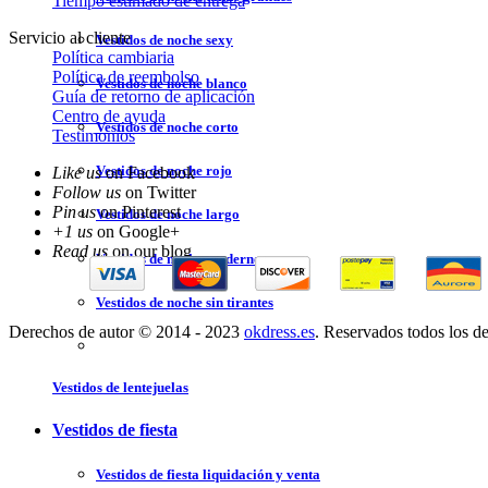
Tiempo estimado de entrega
Servicio al cliente
Vestidos de noche sexy
Política cambiaria
Política de reembolso
Vestidos de noche blanco
Guía de retorno de aplicación
Centro de ayuda
Vestidos de noche corto
Testimonios
Vestidos de noche rojo
Like us
on Facebook
Follow us
on Twitter
Pin us
on Pinterest
Vestidos de noche largo
+1 us
on Google+
Read us
on our blog
Vestidos de noche moderno
Vestidos de noche sin tirantes
Derechos de autor © 2014 - 2023
okdress.es
. Reservados todos los d
Vestidos de lentejuelas
Vestidos de fiesta
Vestidos de fiesta liquidación y venta