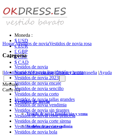
Moneda :
$ USD
Hogar
Vestidos de novia
Vestidos de novia rosa
€ EUR
£ GBP
Categoría
₣ CHF
$ CAD
Vestidos de novia
Vestido de novia liquidación y venta
|
Identificarse & Registrarse
|
Obtener la contraseña
|
Ayuda
Vestidos de novia 2023
Vestidos de novia encaje
Mensaje
Vestidos de novia sencillo
Carro (0)
Vestidos de novia corto
Vestidos de novia tallas grandes
Vestidos de novia
Vestidos de novia vendimia
Vestidos de novia sin tirantes
Vestido de novia liquidación y venta
Vestidos de novia corte princesa
Vestidos de novia corte sirena
Vestidos de novia vendimia
Vestidos de novia corte-a
Vestidos de novia bola